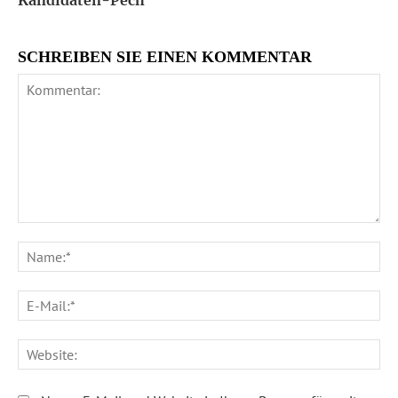
Kandidaten-Pech
SCHREIBEN SIE EINEN KOMMENTAR
Kommentar:
Na
E-
Ma
We