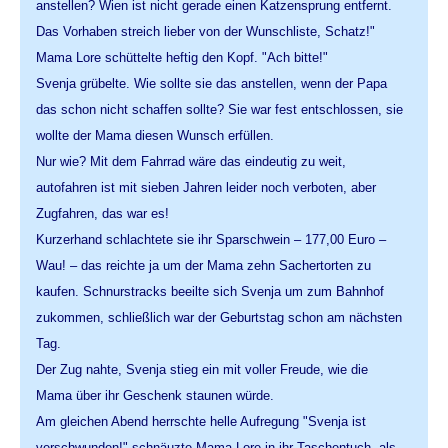
anstellen? Wien ist nicht gerade einen Katzensprung entfernt.
Das Vorhaben streich lieber von der Wunschliste, Schatz!"
Mama Lore schüttelte heftig den Kopf. "Ach bitte!"
Svenja grübelte. Wie sollte sie das anstellen, wenn der Papa
das schon nicht schaffen sollte? Sie war fest entschlossen, sie
wollte der Mama diesen Wunsch erfüllen.
Nur wie? Mit dem Fahrrad wäre das eindeutig zu weit,
autofahren ist mit sieben Jahren leider noch verboten, aber
Zugfahren, das war es!
Kurzerhand schlachtete sie ihr Sparschwein – 177,00 Euro –
Wau! – das reichte ja um der Mama zehn Sachertorten zu
kaufen. Schnurstracks beeilte sich Svenja um zum Bahnhof
zukommen, schließlich war der Geburtstag schon am nächsten
Tag.
Der Zug nahte, Svenja stieg ein mit voller Freude, wie die
Mama über ihr Geschenk staunen würde.
Am gleichen Abend herrschte helle Aufregung "Svenja ist
verschwunden!" schnäuzte Mama Lore in ihr Taschentuch, als