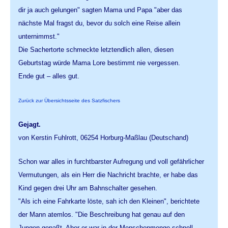
dir ja auch gelungen" sagten Mama und Papa "aber das
nächste Mal fragst du, bevor du solch eine Reise allein
unternimmst."
Die Sachertorte schmeckte letztendlich allen, diesen
Geburtstag würde Mama Lore bestimmt nie vergessen.
Ende gut – alles gut.
Zurück zur Übersichtsseite des Satzfischers
Gejagt.
von Kerstin Fuhlrott, 06254 Horburg-Maßlau (Deutschand)
Schon war alles in furchtbarster Aufregung und voll gefährlicher
Vermutungen, als ein Herr die Nachricht brachte, er habe das
Kind gegen drei Uhr am Bahnschalter gesehen.
"Als ich eine Fahrkarte löste, sah ich den Kleinen", berichtete
der Mann atemlos. "Die Beschreibung hat genau auf den
Jungen gepaßt. Aber er war in der Menschenmenge schnell