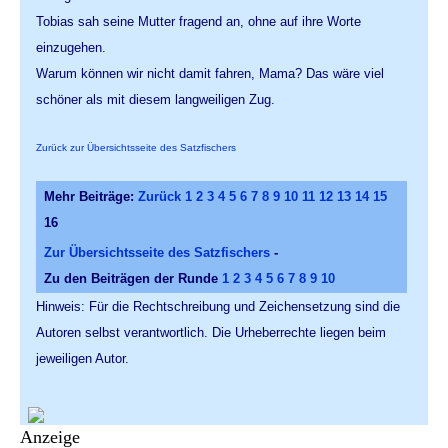
Tobias sah seine Mutter fragend an, ohne auf ihre Worte
einzugehen.
Warum können wir nicht damit fahren, Mama? Das wäre viel
schöner als mit diesem langweiligen Zug.
Zurück zur Übersichtsseite des Satzfischers
Mehr Beiträge:
Zurück
1
2
3
4
5
6
7
8
9
10
11
12
13
14
15
16
Zur Übersichtsseite des Satzfischers
-
Zu den Beiträgen der Runde
1
2
3
4
5
6
7
8
9
10
Hinweis: Für die Rechtschreibung und Zeichensetzung sind die
Autoren selbst verantwortlich. Die Urheberrechte liegen beim
jeweiligen Autor.
Anzeige