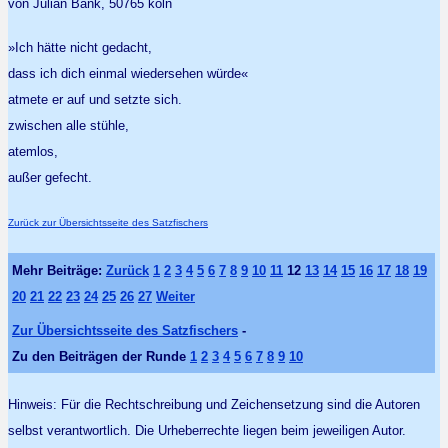
von Julian Bank, 50765 köln
»Ich hätte nicht gedacht,
dass ich dich einmal wiedersehen würde«
atmete er auf und setzte sich.
zwischen alle stühle,
atemlos,
außer gefecht.
Zurück zur Übersichtsseite des Satzfischers
Mehr Beiträge:
Zurück
1
2
3
4
5
6
7
8
9
10
11
12
13
14
15
16
17
18
19
20
21
22
23
24
25
26
27
Weiter
Zur Übersichtsseite des Satzfischers
-
Zu den Beiträgen der Runde
1
2
3
4
5
6
7
8
9
10
Hinweis: Für die Rechtschreibung und Zeichensetzung sind die Autoren
selbst verantwortlich. Die Urheberrechte liegen beim jeweiligen Autor.