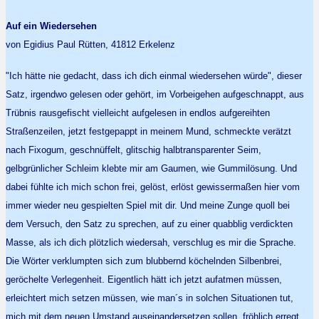
Auf ein Wiedersehen
von Egidius Paul Rütten, 41812 Erkelenz
"Ich hätte nie gedacht, dass ich dich einmal wiedersehen würde", dieser
Satz, irgendwo gelesen oder gehört, im Vorbeigehen aufgeschnappt, aus
Trübnis rausgefischt vielleicht aufgelesen in endlos aufgereihten
Straßenzeilen, jetzt festgepappt in meinem Mund, schmeckte verätzt
nach Fixogum, geschnüffelt, glitschig halbtransparenter Seim,
gelbgrünlicher Schleim klebte mir am Gaumen, wie Gummilösung. Und
dabei fühlte ich mich schon frei, gelöst, erlöst gewissermaßen hier vom
immer wieder neu gespielten Spiel mit dir. Und meine Zunge quoll bei
dem Versuch, den Satz zu sprechen, auf zu einer quabblig verdickten
Masse, als ich dich plötzlich wiedersah, verschlug es mir die Sprache.
Die Wörter verklumpten sich zum blubbernd köchelnden Silbenbrei,
geröchelte Verlegenheit. Eigentlich hätt ich jetzt aufatmen müssen,
erleichtert mich setzen müssen, wie man´s in solchen Situationen tut,
mich mit dem neuen Umstand auseinandersetzen sollen, fröhlich erregt