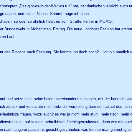
onzepten „Das-gibt-es-in-der-Welt-zu tun“ hat, der dänische vielleicht auch 
nige sagen, und nichts Neues. Stimmt, sage ich dann.
chauen, so oder so ähnlich heißt es vom Straßenkehrer in MOMO.
 der Bundeswehr in Afghanistan. Freitag. Die neue Londoner Fashion hat erste
ren Lauf.
oment des Ringens nach Fassung. Sie kannte ihn doch noch? ...ich bin nämlich
 auf und setze sich. seine beine übereinanderzuschlagen, mit der hand die wi
ich zurück und versuchte mich trotz der vorstellung über den ablauf des nun
erlaubniszu fragen. wozu auch? es war ja nicht mein stuhl, mein tisch, mei
ch dienstschluss auf seinem schreibtisch flachlegenzulassen, dann war mir au
 nach längerer pause ins gesicht geschrieben war, konnte man getrost ignorie