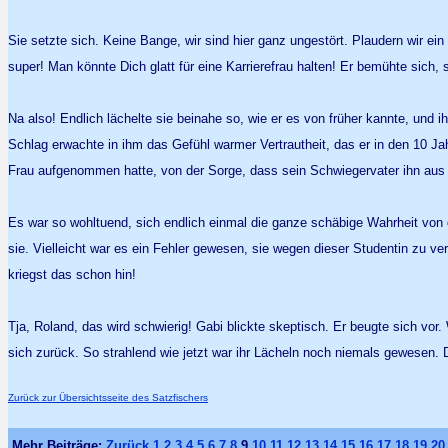
Sie setzte sich. Keine Bange, wir sind hier ganz ungestört. Plaudern wir ei
super! Man könnte Dich glatt für eine Karrierefrau halten! Er bemühte sich
Na also! Endlich lächelte sie beinahe so, wie er es von früher kannte, und 
Schlag erwachte in ihm das Gefühl warmer Vertrautheit, das er in den 10 Ja
Frau aufgenommen hatte, von der Sorge, dass sein Schwiegervater ihn aus d
Es war so wohltuend, sich endlich einmal die ganze schäbige Wahrheit von d
sie. Vielleicht war es ein Fehler gewesen, sie wegen dieser Studentin zu ve
kriegst das schon hin!
Tja, Roland, das wird schwierig! Gabi blickte skeptisch. Er beugte sich vor
sich zurück. So strahlend wie jetzt war ihr Lächeln noch niemals gewesen. De
Zurück zur Übersichtsseite des Satzfischers
Mehr Beiträge:
Zurück
1
2
3
4
5
6
7
8
9
10
11
12
13
14
15
16
17
18
19
20