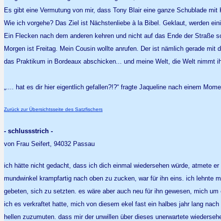
Es gibt eine Vermutung von mir, dass Tony Blair eine ganze Schublade mit K
Wie ich vorgehe? Das Ziel ist Nächstenliebe à la Bibel. Geklaut, werden ei
Ein Flecken nach dem anderen kehren und nicht auf das Ende der Straße s
Morgen ist Freitag. Mein Cousin wollte anrufen. Der ist nämlich gerade mit
das Praktikum in Bordeaux abschicken... und meine Welt, die Welt nimmt ih
„.... hat es dir hier eigentlich gefallen?!?“ fragte Jaqueline nach einem M
Zurück zur Übersichtsseite des Satzfischers
- schlussstrich -
von Frau Seifert, 94032 Passau
ich hätte nicht gedacht, dass ich dich einmal wiedersehen würde, atmete er
mundwinkel krampfartig nach oben zu zucken, war für ihn eins. ich lehnte m
gebeten, sich zu setzten. es wäre aber auch neu für ihn gewesen, mich um 
ich es verkraftet hatte, mich von diesem ekel fast ein halbes jahr lang na
hellen zuzumuten. dass mir der unwillen über dieses unerwartete wiedersehen