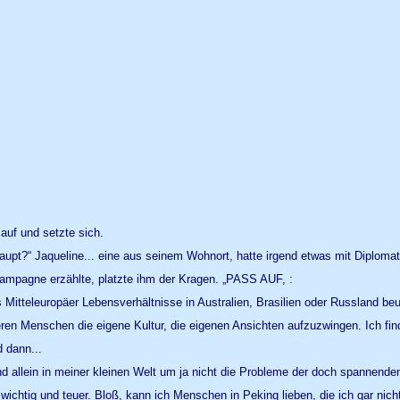
auf und setzte sich.
upt?“ Jaqueline... eine aus seinem Wohnort, hatte irgend etwas mit Diplomaten
 Kampagne erzählte, platzte ihm der Kragen. „PASS AUF, :
itteleuropäer Lebensverhältnisse in Australien, Brasilien oder Russland beu
n Menschen die eigene Kultur, die eigenen Ansichten aufzuzwingen. Ich finde 
d dann...
 allein in meiner kleinen Welt um ja nicht die Probleme der doch spannenden 
wichtig und teuer. Bloß, kann ich Menschen in Peking lieben, die ich gar nich