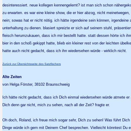
desinteressiert. neue kollegen kennengelernt? ist man sich schon nähergek
zu erwarten. es war eine kleine show, die er hier abzog, nicht meinetwegen, 
nein; sowas hat er nicht nötig. ich hätte irgendeine sein können, irgendeine
unterhaltung zu dienen. blasiert spreizte er sich auf seinem stuhl, präsenti
fleisch herumzukauen, dass ich mir bestellt hatte. statt dessen hörte ich
bier in den schoß gekippt hatte, blieb ein kleiner rest von der leichten üb
hatte auch nicht gedacht, dass ich ihn wiedersehen würde - wirklich nicht.
Zurück zur Übersichtsseite des Satzfischers
Alte Zeiten
von Helga Förster, 38102 Braunschweig
Ich hätte nicht gedacht, dass ich Dich einmal wiedersehen würde atmete er a
Dich denn gar nicht, mich zu sehen, nach all der Zeit? fragte er.
Oh doch, Roland, ich freue mich sogar sehr, Dich zu sehen! Was führt Dich 
Dinge würde ich gern mit Deinem Chef besprechen. Vielleicht könntest Du ein