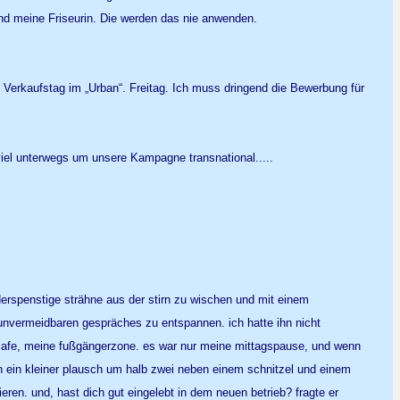
und meine Friseurin. Die werden das nie anwenden.
n Verkaufstag im „Urban“. Freitag. Ich muss dringend die Bewerbung für
 viel unterwegs um unsere Kampagne transnational.....
derspenstige strähne aus der stirn zu wischen und mit einem
 unvermeidbaren gespräches zu entspannen. ich hatte ihn nicht
n cafe, meine fußgängerzone. es war nur meine mittagspause, und wenn
ch ein kleiner plausch um halb zwei neben einem schnitzel und einem
ren. und, hast dich gut eingelebt in dem neuen betrieb? fragte er