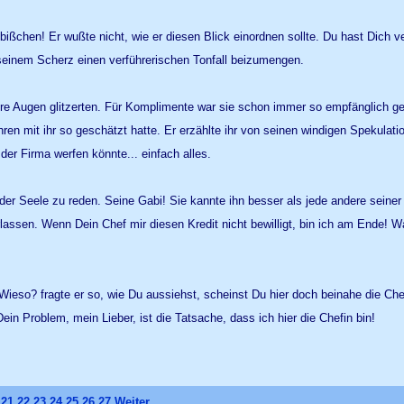
n bißchen! Er wußte nicht, wie er diesen Blick einordnen sollte. Du hast Dic
, seinem Scherz einen verführerischen Tonfall beizumengen.
ihre Augen glitzerten. Für Komplimente war sie schon immer so empfänglich gew
hren mit ihr so geschätzt hatte. Er erzählte ihr von seinen windigen Spekulat
er Firma werfen könnte... einfach alles.
er Seele zu reden. Seine Gabi! Sie kannte ihn besser als jede andere seiner
rlassen. Wenn Dein Chef mir diesen Kredit nicht bewilligt, bin ich am Ende! 
. Wieso? fragte er so, wie Du aussiehst, scheinst Du hier doch beinahe die C
in Problem, mein Lieber, ist die Tatsache, dass ich hier die Chefin bin!
21
22
23
24
25
26
27
Weiter