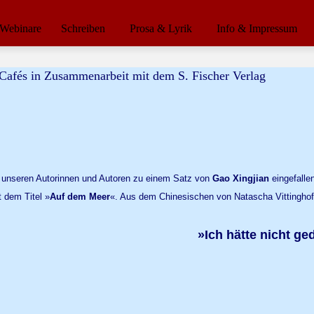
Webinare
Schreiben
Prosa & Lyrik
Info & Impressum
ie unseren Autorinnen und Autoren zu einem Satz von
Gao Xingjian
eingefalle
 dem Titel »
Auf dem Meer
«. Aus dem Chinesischen von Natascha Vittingho
»Ich hätte nicht g