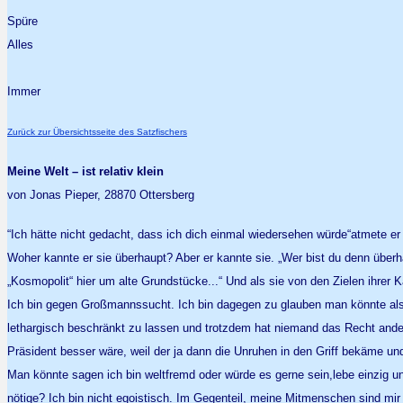
Spüre
Alles
Immer
Zurück zur Übersichtsseite des Satzfischers
Meine Welt – ist relativ klein
von Jonas Pieper, 28870 Ottersberg
“Ich hätte nicht gedacht, dass ich dich einmal wiedersehen würde“atmete er 
Woher kannte er sie überhaupt? Aber er kannte sie. „Wer bist du denn überha
„Kosmopolit“ hier um alte Grundstücke...“ Und als sie von den Zielen ihrer
Ich bin gegen Großmannssucht. Ich bin dagegen zu glauben man könnte als M
lethargisch beschränkt zu lassen und trotzdem hat niemand das Recht andere
Präsident besser wäre, weil der ja dann die Unruhen in den Griff bekäme un
Man könnte sagen ich bin weltfremd oder würde es gerne sein,lebe einzig und
nötige? Ich bin nicht egoistisch. Im Gegenteil, meine Mitmenschen sind mir 