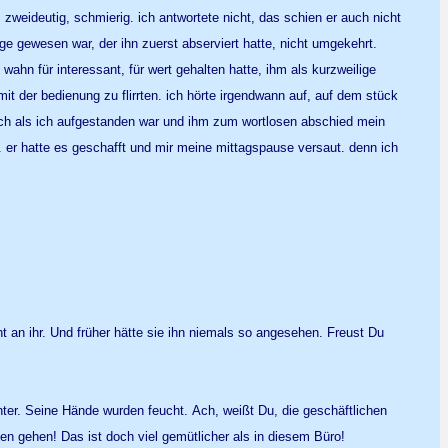
eideutig, schmierig. ich antwortete nicht, das schien er auch nicht
ige gewesen war, der ihn zuerst abserviert hatte, nicht umgekehrt.
wahn für interessant, für wert gehalten hatte, ihm als kurzweilige
mit der bedienung zu flirrten. ich hörte irgendwann auf, auf dem stück
auch als ich aufgestanden war und ihm zum wortlosen abschied mein
k. er hatte es geschafft und mir meine mittagspause versaut. denn ich
ht an ihr. Und früher hätte sie ihn niemals so angesehen. Freust Du
nter. Seine Hände wurden feucht. Ach, weißt Du, die geschäftlichen
en gehen! Das ist doch viel gemütlicher als in diesem Büro!