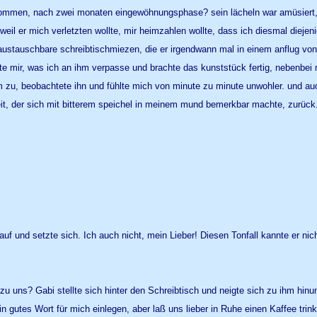
ommen, nach zwei monaten eingewöhnungsphase? sein lächeln war amüsiert, zw
weil er mich verletzten wollte, mir heimzahlen wollte, dass ich diesmal diejen
 austauschbare schreibtischmiezen, die er irgendwann mal in einem anflug von 
erte mir, was ich an ihm verpasse und brachte das kunststück fertig, nebenbei 
 ihm zu, beobachtete ihn und fühlte mich von minute zu minute unwohler. und 
elkeit, der sich mit bitterem speichel in meinem mund bemerkbar machte, zurüc
uf und setzte sich. Ich auch nicht, mein Lieber! Diesen Tonfall kannte er nic
zu uns? Gabi stellte sich hinter den Schreibtisch und neigte sich zu ihm hinu
 gutes Wort für mich einlegen, aber laß uns lieber in Ruhe einen Kaffee trink