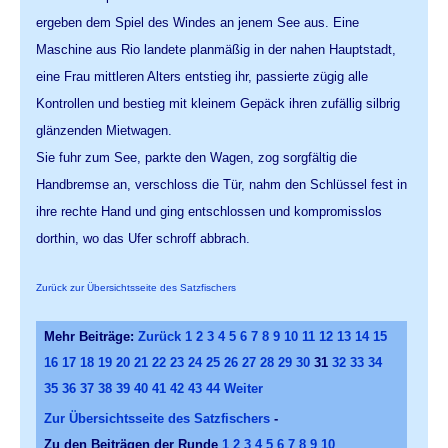
ergeben dem Spiel des Windes an jenem See aus. Eine
Maschine aus Rio landete planmäßig in der nahen Hauptstadt,
eine Frau mittleren Alters entstieg ihr, passierte zügig alle
Kontrollen und bestieg mit kleinem Gepäck ihren zufällig silbrig
glänzenden Mietwagen.
Sie fuhr zum See, parkte den Wagen, zog sorgfältig die
Handbremse an, verschloss die Tür, nahm den Schlüssel fest in
ihre rechte Hand und ging entschlossen und kompromisslos
dorthin, wo das Ufer schroff abbrach.
Zurück zur Übersichtsseite des Satzfischers
Mehr Beiträge:
Zurück
1
2
3
4
5
6
7
8
9
10
11
12
13
14
15
16
17
18
19
20
21
22
23
24
25
26
27
28
29
30
31
32
33
34
35
36
37
38
39
40
41
42
43
44
Weiter
Zur Übersichtsseite des Satzfischers
-
Zu den Beiträgen der Runde
1
2
3
4
5
6
7
8
9
10