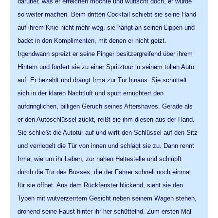
darüber, was er erreichen möchte und wünscht doch, er würde
so weiter machen. Beim dritten Cocktail schiebt sie seine Hand
auf ihrem Knie nicht mehr weg, sie hängt an seinen Lippen und
badet in den Komplimenten, mit denen er nicht geizt.
Irgendwann spreizt er seine Finger besitzergreifend über ihrem
Hintern und fordert sie zu einer Spritztour in seinem tollen Auto
auf. Er bezahlt und drängt Irma zur Tür hinaus. Sie schüttelt
sich in der klaren Nachtluft und spürt ernüchtert den
aufdringlichen, billigen Geruch seines Aftershaves. Gerade als
er den Autoschlüssel zückt, reißt sie ihm diesen aus der Hand.
Sie schließt die Autotür auf und wirft den Schlüssel auf den Sitz
und verriegelt die Tür von innen und schlägt sie zu. Dann rennt
Irma, wie um ihr Leben, zur nahen Haltestelle und schlüpft
durch die Tür des Busses, die der Fahrer schnell noch einmal
für sie öffnet. Aus dem Rückfenster blickend, sieht sie den
Typen mit wutverzerrtem Gesicht neben seinem Wagen stehen,
drohend seine Faust hinter ihr her schüttelnd. Zum ersten Mal