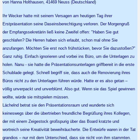
von Hanna Holthausen, 41469 Neuss (Deutschland)
Ihr Wecker hatte mit seinem Versagen am heutigen Tag ihrer
Erstpräsentation seine Daseinsberechtigung verloren. Der Morgengruß
der Empfangssekretärin ließ keine Zweifel offen: "Haben Sie gut
geschlafen? Die Herren haben sich erlaubt, schon mal ohne Sie
anzufangen. Möchten Sie erst noch frühstücken, bevor Sie dazustoßen?"
Ganz ruhig. Einfach ignorieren und vorbei ins Büro, um die Unterlagen zu
holen. Nanu - sie hatte die Präsentationsunterlagen griffbereit in die erste
Schublade gelegt. Schnell begriff sie, dass auch die Renovierung ihres
Büros nicht zu den Unterlagen führen würde. Hatte er es also getan –
völlig unverpackt und unverblümt. Also gut. Wenn sie das Spiel gewinnen
wollte, würde sie mitspielen müssen.
Lächelnd betrat sie den Präsentationsraum und wunderte sich
keineswegs über die übertrieben freundliche Begrüßung ihres Kollegen,
der mit einem Zeigestock großspurig über das Board kratzte und
wortreich seine Kreativität beweihräucherte. Die Entwürfe waren in der Tat
grandios – nur mit dem Unterschied, dass sie nicht von ihm stammten.