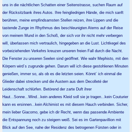
uns in die nächtlichen Schatten einer Seitenstrasse, suchen Raum auf
der Rücksitzbank ihres Autos. Ihre feingliedrigen Hände, die mich sanft
berühren, meine empfindsamsten Stellen reizen, ihre Lippen und die
tastende Zunge im Rhythmus des beschleunigten Atems auf der Reise
von meinem Mund in den Schoß, der sich vor ihr nicht mehr verbergen
will, überlassen mich vertraulich, hingegeben an die Lust. Lichtkegel des
vorbeiziehenden Verkehrs kreuzen unseren freien Fall durch die Nacht.
Die Fenster zu unseren Seelen sind geöffnet. Wie wahr Mephisto, mit den
Körpern wird´s zugrunde gehen. Darum will ich diese gestohlenen Minuten
genießen, immer so, als ob es die letzten seien. Könnt´ ich einmal die
Glieder dabei strecken und die Austern aus dem Decolleté der
Leidenschaft schlürfen. Betörend der zarte Duft ihrer
Haut...Sonne...Wind...kein anderes Kleid soll sie je tragen...kein Couturier
kann es ersinnen...kein Alchimist es mit diesem Hauch verbinden. Sicher,
mein lieber Giacomo, gebe ich dir Recht, wenn das passende Ambiente
die Entspannung noch zu steigern weiß. Sei es im Gartenpavillion mit
Blick auf den See, nahe der Residenz des betrogenen Fürsten oder in