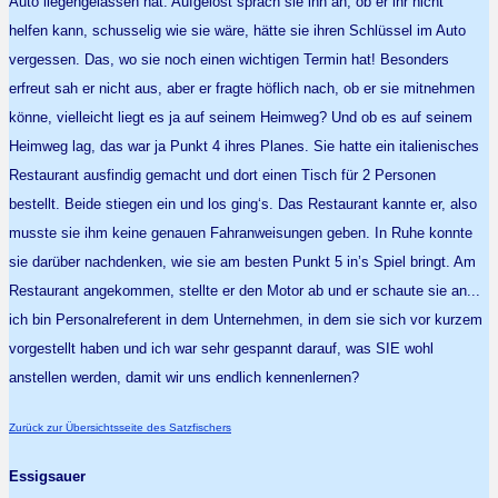
Auto liegengelassen hat. Aufgelöst sprach sie ihn an, ob er ihr nicht
helfen kann, schusselig wie sie wäre, hätte sie ihren Schlüssel im Auto
vergessen. Das, wo sie noch einen wichtigen Termin hat! Besonders
erfreut sah er nicht aus, aber er fragte höflich nach, ob er sie mitnehmen
könne, vielleicht liegt es ja auf seinem Heimweg? Und ob es auf seinem
Heimweg lag, das war ja Punkt 4 ihres Planes. Sie hatte ein italienisches
Restaurant ausfindig gemacht und dort einen Tisch für 2 Personen
bestellt. Beide stiegen ein und los ging‘s. Das Restaurant kannte er, also
musste sie ihm keine genauen Fahranweisungen geben. In Ruhe konnte
sie darüber nachdenken, wie sie am besten Punkt 5 in’s Spiel bringt. Am
Restaurant angekommen, stellte er den Motor ab und er schaute sie an...
ich bin Personalreferent in dem Unternehmen, in dem sie sich vor kurzem
vorgestellt haben und ich war sehr gespannt darauf, was SIE wohl
anstellen werden, damit wir uns endlich kennenlernen?
Zurück zur Übersichtsseite des Satzfischers
Essigsauer