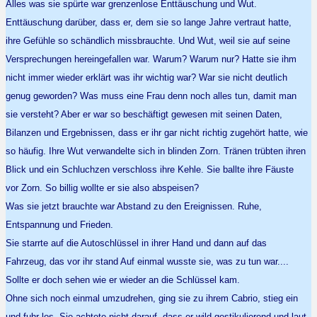
Alles was sie spürte war grenzenlose Enttäuschung und Wut.
Enttäuschung darüber, dass er, dem sie so lange Jahre vertraut hatte,
ihre Gefühle so schändlich missbrauchte. Und Wut, weil sie auf seine
Versprechungen hereingefallen war. Warum? Warum nur? Hatte sie ihm
nicht immer wieder erklärt was ihr wichtig war? War sie nicht deutlich
genug geworden? Was muss eine Frau denn noch alles tun, damit man
sie versteht? Aber er war so beschäftigt gewesen mit seinen Daten,
Bilanzen und Ergebnissen, dass er ihr gar nicht richtig zugehört hatte, wie
so häufig. Ihre Wut verwandelte sich in blinden Zorn. Tränen trübten ihren
Blick und ein Schluchzen verschloss ihre Kehle. Sie ballte ihre Fäuste
vor Zorn. So billig wollte er sie also abspeisen?
Was sie jetzt brauchte war Abstand zu den Ereignissen. Ruhe,
Entspannung und Frieden.
Sie starrte auf die Autoschlüssel in ihrer Hand und dann auf das
Fahrzeug, das vor ihr stand Auf einmal wusste sie, was zu tun war....
Sollte er doch sehen wie er wieder an die Schlüssel kam.
Ohne sich noch einmal umzudrehen, ging sie zu ihrem Cabrio, stieg ein
und fuhr los. Sie achtete nicht darauf, dass er wild gestikulierend und laut