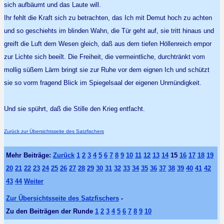
sich aufbäumt und das Laute will.
Ihr fehlt die Kraft sich zu betrachten, das Ich mit Demut hoch zu achten
und so geschiehts im blinden Wahn, die Tür geht auf, sie tritt hinaus und
greift die Luft dem Wesen gleich, daß aus dem tiefen Höllenreich empor
zur Lichte sich beeilt. Die Freiheit, die vermeintliche, durchtränkt vom
mollig süßem Lärm bringt sie zur Ruhe vor dem eignen Ich und schützt
sie so vorm fragend Blick im Spiegelsaal der eigenen Unmündigkeit.
Und sie spührt, daß die Stille den Krieg entfacht.
Zurück zur Übersichtsseite des Satzfischers
Mehr Beiträge:
Zurück
1
2
3
4
5
6
7
8
9
10
11
12
13
14
15
16
17
18
19
20
21
22
23
24
25
26
27
28
29
30
31
32
33
34
35
36
37
38
39
40
41
42
43
44
Weiter
Zur Übersichtsseite des Satzfischers
-
Zu den Beiträgen der Runde
1
2
3
4
5
6
7
8
9
10