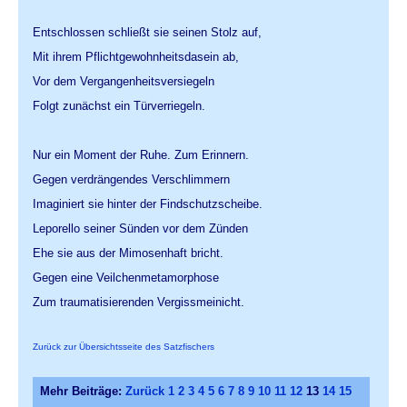
Entschlossen schließt sie seinen Stolz auf,
Mit ihrem Pflichtgewohnheitsdasein ab,
Vor dem Vergangenheitsversiegeln
Folgt zunächst ein Türverriegeln.
Nur ein Moment der Ruhe. Zum Erinnern.
Gegen verdrängendes Verschlimmern
Imaginiert sie hinter der Findschutzscheibe.
Leporello seiner Sünden vor dem Zünden
Ehe sie aus der Mimosenhaft bricht.
Gegen eine Veilchenmetamorphose
Zum traumatisierenden Vergissmeinicht.
Zurück zur Übersichtsseite des Satzfischers
Mehr Beiträge:
Zurück
1
2
3
4
5
6
7
8
9
10
11
12
13
14
15