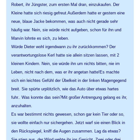
Robert, ihr Jüngster, zum ersten Mal dran, einzukaufen. Der
Kleine hatte sich riesig gefreut.Außerdem hatte er gestern eine
neue, blaue Jacke bekommen, was auch nicht gerade sehr
häufig war. Nein, sie würde nicht aufgeben, schon für ihn und
Marvin lohnte es sich, zu leben.
Würde Dieter wohl irgendwann zu ihr zurückkommen? Der
verantwortungslose Kerl hatte sie allein sitzen lassen, mit 2
kleinen Kindern. Nein, sie würde ihn um nichts bitten, nie im
Leben, nicht nach dem, was er ihr angetan hatte!Es machte
sich ein leichtes Gefühl der Übelkeit in der linken Magengegend
breit. Sie spürte urplötzlich, wie das Auto über etwas hartes
fuhr.. Was konnte das sein?Mit großer Antrengung gelang es ihr,
anzuhalten.
Es war bestimmt nichts gewesen, schon gar kein Tier oder so,
sie wollte einfach nur sichergehen. Jetzt warf sie einen Blick in
den Rückspiegel, kniff die Augen zusammen. Lag da etwas?
Sie stieg aus, der Wind wehte ihr ins Gesicht. Zwei oder drei