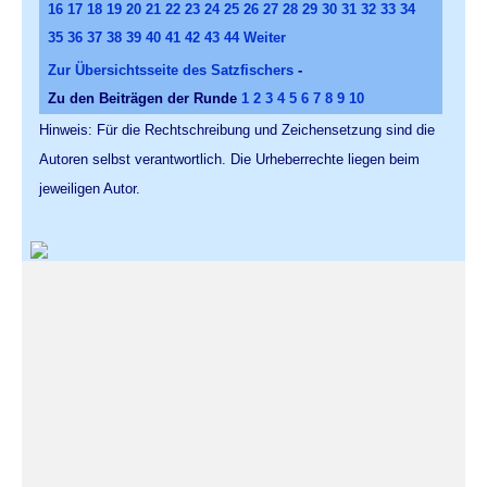
16
17
18
19
20
21
22
23
24
25
26
27
28
29
30
31
32
33
34
35
36
37
38
39
40
41
42
43
44
Weiter
Zur Übersichtsseite des Satzfischers
-
Zu den Beiträgen der Runde
1
2
3
4
5
6
7
8
9
10
Hinweis: Für die Rechtschreibung und Zeichensetzung sind die
Autoren selbst verantwortlich. Die Urheberrechte liegen beim
jeweiligen Autor.