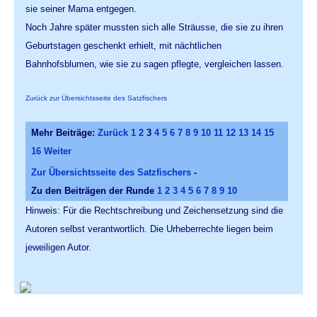
sie seiner Mama entgegen.
Noch Jahre später mussten sich alle Sträusse, die sie zu ihren
Geburtstagen geschenkt erhielt, mit nächtlichen
Bahnhofsblumen, wie sie zu sagen pflegte, vergleichen lassen.
Zurück zur Übersichtsseite des Satzfischers
Mehr Beiträge:
Zurück
1
2
3
4
5
6
7
8
9
10
11
12
13
14
15
16
Weiter
Zur Übersichtsseite des Satzfischers
-
Zu den Beiträgen der Runde
1
2
3
4
5
6
7
8
9
10
Hinweis: Für die Rechtschreibung und Zeichensetzung sind die
Autoren selbst verantwortlich. Die Urheberrechte liegen beim
jeweiligen Autor.