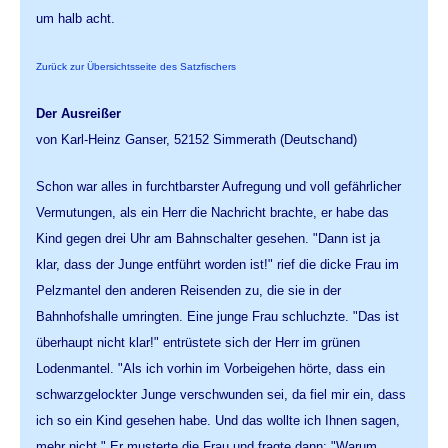
um halb acht.
Zurück zur Übersichtsseite des Satzfischers
Der Ausreißer
von Karl-Heinz Ganser, 52152 Simmerath (Deutschand)
Schon war alles in furchtbarster Aufregung und voll gefährlicher
Vermutungen, als ein Herr die Nachricht brachte, er habe das
Kind gegen drei Uhr am Bahnschalter gesehen. "Dann ist ja
klar, dass der Junge entführt worden ist!" rief die dicke Frau im
Pelzmantel den anderen Reisenden zu, die sie in der
Bahnhofshalle umringten. Eine junge Frau schluchzte. "Das ist
überhaupt nicht klar!" entrüstete sich der Herr im grünen
Lodenmantel. "Als ich vorhin im Vorbeigehen hörte, dass ein
schwarzgelockter Junge verschwunden sei, da fiel mir ein, dass
ich so ein Kind gesehen habe. Und das wollte ich Ihnen sagen,
mehr nicht." Er musterte die Frau und fragte dann: "Warum