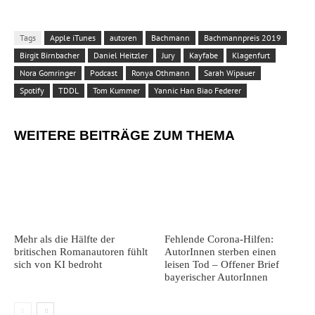
Tags
Apple iTunes
autoren
Bachmann
Bachmannpreis 2019
Birgit Birnbacher
Daniel Heitzler
Jury
Kayfabe
Klagenfurt
Nora Gomringer
Podcast
Ronya Othmann
Sarah Wipauer
Spotify
TDDL
Tom Kummer
Yannic Han Biao Federer
WEITERE BEITRÄGE ZUM THEMA
Mehr als die Hälfte der
Fehlende Corona-Hilfen:
britischen Romanautoren fühlt
AutorInnen sterben einen
sich von KI bedroht
leisen Tod – Offener Brief
bayerischer AutorInnen