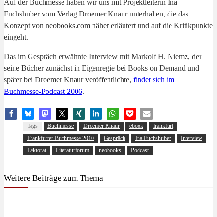
Auf der Buchmesse haben wir uns mit Projektleiterin Ina
Fuchshuber vom Verlag Droemer Knaur unterhalten, die das
Konzept von neobooks.com näher erläutert und auf die Kritikpunkte
eingeht.
Das im Gespräch erwähnte Interview mit Markolf H. Niemz, der
seine Bücher zunächst in Eigenregie bei Books on Demand und
später bei Droemer Knaur veröffentlichte,
findet sich im
Buchmesse-Podcast 2006
.
Tags
Buchmesse
Droemer Knaur
ebook
frankfurt
Frankfurter Buchmesse 2010
Gespräch
Ina Fuchshuber
Interview
Lektorat
Literaturforum
neobooks
Podcast
Weitere Beiträge zum Thema