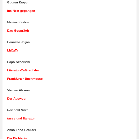
Gudrun Kropp
Ins Netz gegangen
Martina Kirstein
Das Gespräch
Henriette Jorjan
LitCaTa
Papa Schorschi
Literatur-Café auf der
Frankfurter Buchmesse
Vladimir Alexeev
Der Ausweg
Reinhold Nisch
tasse und literatur
Anna-Lena Schlüter
Die Dichterin