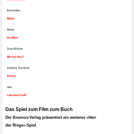
Berserker
Müde
Netty
Im Büro
Susi Bührer
Wo ist das?
Andrea Sandow
Pause
rain
Literatur-Café
Das Spiel zum Film zum Buch
Der Kosmos-Verlag präsentiert ein weiteres »Herr
der Ringe«-Spiel