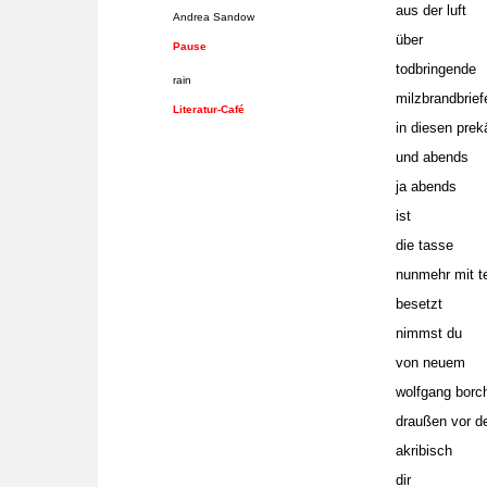
aus der luft
Andrea Sandow
über
Pause
todbringende
rain
milzbrandbrief
Literatur-Café
in diesen prek
und abends
ja abends
ist
die tasse
nunmehr mit t
besetzt
nimmst du
von neuem
wolfgang borc
draußen vor de
akribisch
dir