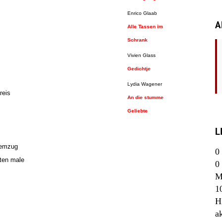
Enrico Glaab
A
Alle Tassen im
Schrank
Vivien Glass
Gedichtje
Lydia Wagener
reis
An die stumme
Geliebte
L
temzug
0
ten male
0
M
1
H
a