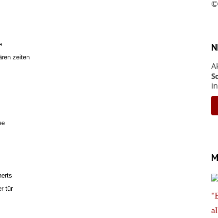
©
e
N
ären zeiten
A
S
i
ee
M
herts
r tür