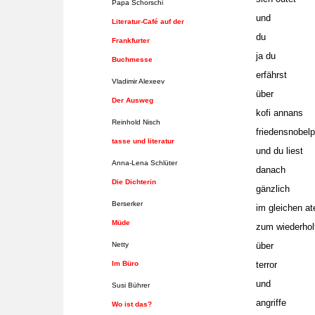
Papa Schorschi
und
Literatur-Café auf der
du
Frankfurter
ja du
Buchmesse
erfährst
Vladimir Alexeev
über
Der Ausweg
kofi annans
Reinhold Nisch
friedensnobelp
tasse und literatur
und du liest
Anna-Lena Schlüter
danach
Die Dichterin
gänzlich
Berserker
im gleichen a
Müde
zum wiederhol
Netty
über
Im Büro
terror
und
Susi Bührer
angriffe
Wo ist das?