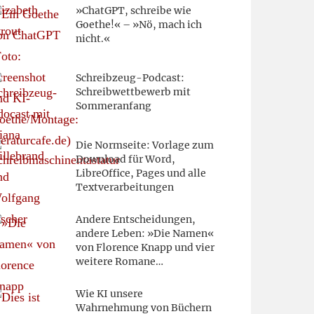
»ChatGPT, schreibe wie
Goethe!« – »Nö, mach ich
nicht.«
Schreibzeug-Podcast:
Schreibwettbewerb mit
Sommeranfang
Die Normseite: Vorlage zum
Download für Word,
LibreOffice, Pages und alle
Textverarbeitungen
Andere Entscheidungen,
andere Leben: »Die Namen«
von Florence Knapp und vier
weitere Romane…
Wie KI unsere
Wahrnehmung von Büchern