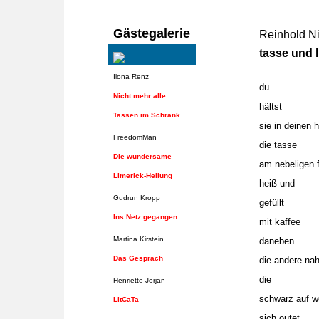
Gästegalerie
Reinhold N
tasse und l
Ilona Renz
du
Nicht mehr alle
hältst
Tassen im Schrank
sie in deinen 
FreedomMan
die tasse
Die wundersame
am nebeligen 
Limerick-Heilung
heiß und
Gudrun Kropp
gefüllt
Ins Netz gegangen
mit kaffee
Martina Kirstein
daneben
Das Gespräch
die andere na
die
Henriette Jorjan
schwarz auf w
LitCaTa
sich outet