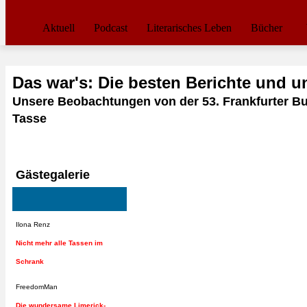
Aktuell
Podcast
Literarisches Leben
Bücher
Das war's: Die besten Berichte und u
Unsere Beobachtungen von der 53. Frankfurter Buc
Tasse
Gästegalerie
Ilona Renz
Nicht mehr alle Tassen im
Schrank
FreedomMan
Die wundersame Limerick-