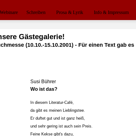
Webinare
Schreiben
Prosa & Lyrik
Info & Impressum
nsere Gästegalerie!
hmesse (10.10.-15.10.2001) - Für einen Text gab es 
Susi Bührer
Wo ist das?
In diesem Literatur-Café,
da gibt es meinen Lieblingstee.
Er duftet gut und ist ganz heiß,
und sehr gering ist auch sein Preis.
Feine Kekse gibt's dazu,