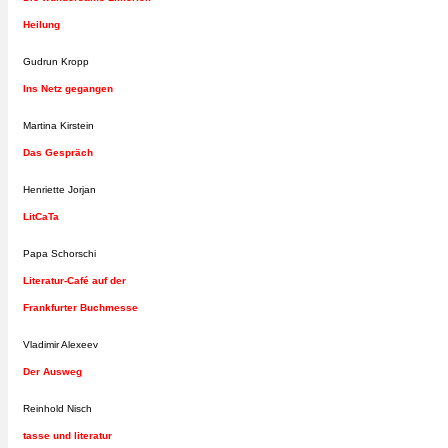
Heilung
Gudrun Kropp
Ins Netz gegangen
Martina Kirstein
Das Gespräch
Henriette Jorjan
LitCaTa
Papa Schorschi
Literatur-Café auf der
Frankfurter Buchmesse
Vladimir Alexeev
Der Ausweg
Reinhold Nisch
tasse und literatur