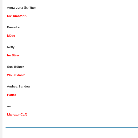
Anna-Lena Schlüter
Die Dichterin
Berserker
Müde
Netty
Im Büro
Susi Bührer
Wo ist das?
Andrea Sandow
Pause
rain
Literatur-Café