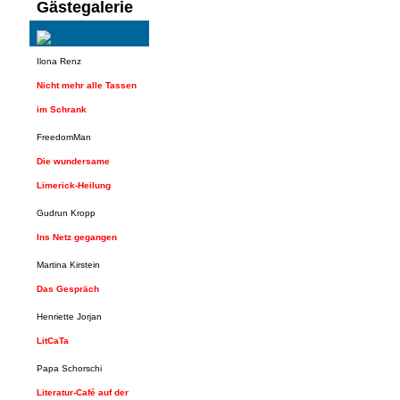
Gästegalerie
Ilona Renz
Nicht mehr alle Tassen
im Schrank
FreedomMan
Die wundersame
Limerick-Heilung
Gudrun Kropp
Ins Netz gegangen
Martina Kirstein
Das Gespräch
Henriette Jorjan
LitCaTa
Papa Schorschi
Literatur-Café auf der