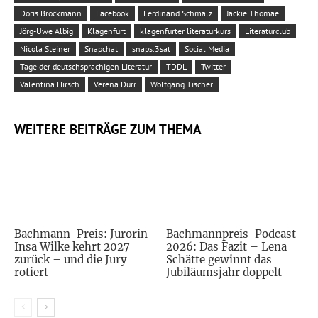
Doris Brockmann
Facebook
Ferdinand Schmalz
Jackie Thomae
Jörg-Uwe Albig
Klagenfurt
klagenfurter literaturkurs
Literaturclub
Nicola Steiner
Snapchat
snaps.3sat
Social Media
Tage der deutschsprachigen Literatur
TDDL
Twitter
Valentina Hirsch
Verena Dürr
Wolfgang Tischer
WEITERE BEITRÄGE ZUM THEMA
Bachmann-Preis: Jurorin
Bachmannpreis-Podcast
Insa Wilke kehrt 2027
2026: Das Fazit – Lena
zurück – und die Jury
Schätte gewinnt das
rotiert
Jubiläumsjahr doppelt