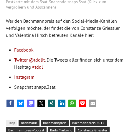
Postkarte mit dem 3sat-Snapcode snaps.3sat (Klick zum
Vergrößern und Abscannen)
Wer den Bachmannpreis auf den Social-Media-Kanälen
verfolgen möchte, der findet die von Constanze Griessler
und Valentina Hirsch betreuten Kanäle hier:
Facebook
Twitter @tddlit
. Die Tweets aller finden sich unter dem
Hashtag
#tddl
Instagram
Snapchat snaps.3sat
Tags
Bachmann
Bachmannpreis
Bachmannpreis 2017
Bachmannpreis-Podcast
Barbi Markovic
Constanze Griessler