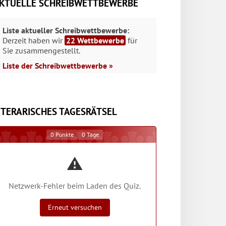
KTUELLE SCHREIBWETTBEWERBE
Liste aktueller Schreibwettbewerbe:
Derzeit haben wir
22 Wettbewerbe
für
Sie zusammengestellt.
Liste der Schreibwettbewerbe »
ITERARISCHES TAGESRÄTSEL
0
Punkte
0
Tage
⚠️
Netzwerk-Fehler beim Laden des Quiz.
Erneut versuchen