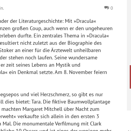
n.
0
nder der Literaturgeschichte: Mit »Dracula«
nzen großen Coup, auch wenn er den ungeheuren
erleben durfte. Ein zentrales Thema in »Dracula«
sultiert nicht zuletzt aus der Biographie des
 Stoker an einer für die Ärztewelt unheilbaren
eder stehen noch laufen. Seine wundersame
er zeit seines Lebens an Mystik und
ula« ein Denkmal setzte. Am 8. November feiern
egsepos und viel Herzschmerz, so gibt es nur
l dies bietet: Tara.
Die fiktive Baumwollplantage
ra machten Margaret Mitchell über Nacht zum
weht« verkaufte sich allein in den ersten 3
n Mal. Die monumentale Verfilmung mit Clark
ubliche 10 Oscars und ist eines der wenigen mehr