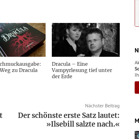
N
A
Schmuckausgabe:
Dracula – Eine
S
Weg zu Dracula
Vampyrlesung tief unter
Ih
der Erde
Nächster Beitrag
t
Der schönste erste Satz lautet:
M
»Ilsebill salzte nach.«