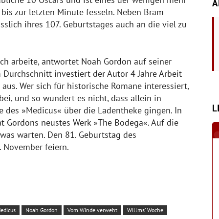
A
 bis zur letzten Minute fesseln. Neben Bram
slich ihres 107. Geburtstages auch an die viel zu
uch arbeite, antwortet Noah Gordon auf seiner
 Durchschnitt investiert der Autor 4 Jahre Arbeit
 aus. Wer sich für historische Romane interessiert,
, und so wundert es nicht, dass allein in
L
e des »Medicus« über die Ladentheke gingen. In
t Gordons neustes Werk »The Bodega«. Auf die
was warten. Den 81. Geburtstag des
1. November feiern.
edicus
Noah Gordon
Vom Winde verweht
Willms' Woche