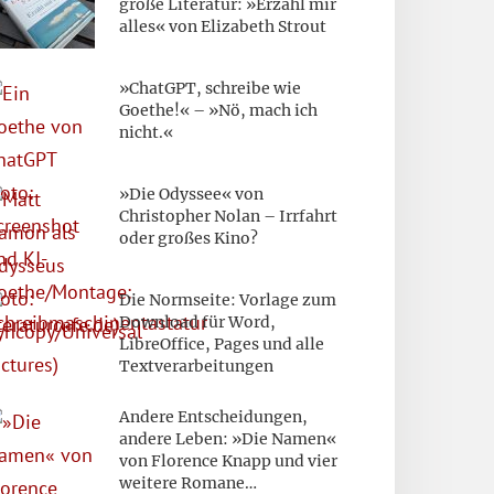
große Literatur: »Erzähl mir
alles« von Elizabeth Strout
»ChatGPT, schreibe wie
Goethe!« – »Nö, mach ich
nicht.«
»Die Odyssee« von
Christopher Nolan – Irrfahrt
oder großes Kino?
:
Die Normseite: Vorlage zum
Download für Word,
LibreOffice, Pages und alle
Textverarbeitungen
Andere Entscheidungen,
andere Leben: »Die Namen«
von Florence Knapp und vier
weitere Romane…