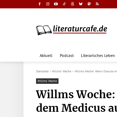
Aktuell
Podcast
Literarisches Leben
Startseite
Willms' Woche
Willms Woche: Wenn Dracula mit
Willms' Woche
Willms Woche:
dem Medicus au