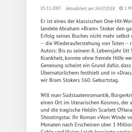
05.11.2007
1
Mi
Aktualisiert am
24.07.2018
Er ist eines der klassischen One-Hit-Wo
landete Abraham »Bram« Stoker den ga
Erfolg seines Buches nicht mehr selbst 
– die Wiederauferstehung von Toten – re
Autors: Bis zu seinem 8. Lebensjahr litt
Krankheit, konnte ohne fremde Hilfe w
Genesung scheint ein Grund dafür, dass 
Übernatürlichem festhielt und in »Drac
wir Bram Stokers 160. Geburtstag.
Will man Südstaatenromantik, Bürgerkri
einen Ort im literarischen Kosmos, der al
und die tragische Heldin Scarlett O’Ha
Shootingstar. Ihr Roman »Vom Winde ver
Monaten nach Erscheinen über 1 Millio
Gable und Vivien Leigh kassierte ungla