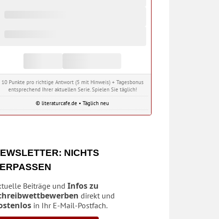
10 Punkte pro richtige Antwort (5 mit Hinweis) + Tagesbonus
entsprechend Ihrer aktuellen Serie. Spielen Sie täglich!
© literaturcafe.de • Täglich neu
EWSLETTER: NICHTS
ERPASSEN
Infos zu
ktuelle Beiträge und
chreibwettbewerben
direkt und
ostenlos
in Ihr E-Mail-Postfach.