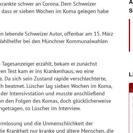
A
rkrankte schwer an Corona. Dem Schweizer
S
r, dass er sieben Wochen im Koma gelegen habe
en lebende Schweizer Autor, offenbar am 15. März
er Wahlhelfer bei den Münchner Kommunalwahlen
 Tagesanzeiger erzählt, bekam er zunächst
ven Test kam er ins Krankenhaus, wo eine
L
 Da sich sein Zustand rapide verschlechterte,
ich beatmet. Lüscher lag sieben Wochen im Koma,
der Intensivstation und musste anschließend
 an den Folgen des Komas, doch glücklicherweise
getragen, so Lüscher im Interview.
harmlosung und die Unmenschlichkeit der
die Krankheit nur kranke und ältere Menschen, die