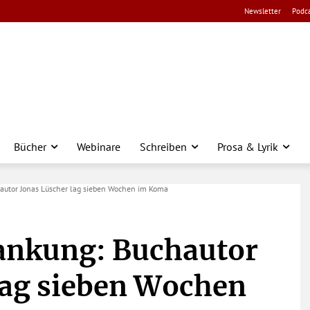
Newsletter
Podca
Bücher
Webinare
Schreiben
Prosa & Lyrik
autor Jonas Lüscher lag sieben Wochen im Koma
ankung: Buchautor
lag sieben Wochen