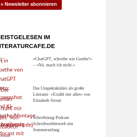
» Newsletter abonnieren
EISTGELESEN IM
ITERATURCAFE.DE
»ChatGPT, schreibe wie Goethe!«
– »Nö, mach ich nicht.«
Das Unspektakuläre als große
Literatur: »Erzähl mir alles« von
Elizabeth Strout
Schreibzeug-Podcast:
Schreibwettbewerb mit
Sommeranfang