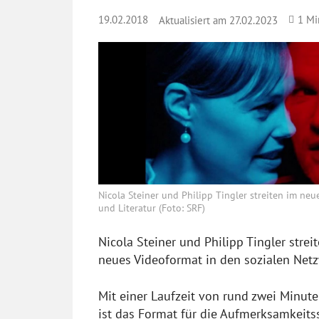
19.02.2018
1
Mi
Aktualisiert am
27.02.2023
Nicola Steiner und Philipp Tingler streiten im ne
und Literatur (Foto: SRF)
Nicola Steiner und Philipp Tingler stre
neues Videoformat in den sozialen Netz
Mit einer Laufzeit von rund zwei Minut
ist das Format für die Aufmerksamkeit