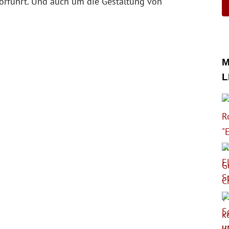
orführt. Und auch um die Gestaltung von
M
L