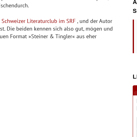
A
wischendurch.
S
n
Schweizer Literaturclub im SRF
, und der Autor
ast. Die beiden kennen sich also gut, mögen und
euen Format »Steiner & Tingler« aus eher
L