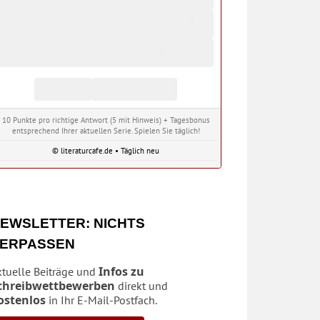
10 Punkte pro richtige Antwort (5 mit Hinweis) + Tagesbonus
entsprechend Ihrer aktuellen Serie. Spielen Sie täglich!
© literaturcafe.de • Täglich neu
EWSLETTER: NICHTS
ERPASSEN
Infos zu
ktuelle Beiträge und
chreibwettbewerben
direkt und
ostenlos
in Ihr E-Mail-Postfach.