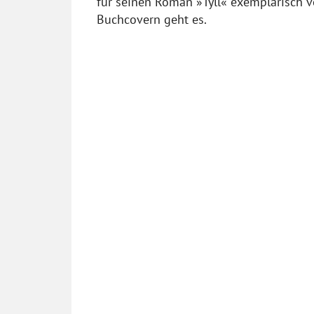
für seinen Roman »Tyll« exemplarisch v
Buchcovern geht es.