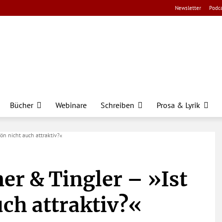
Newsletter
Podca
Bücher
Webinare
Schreiben
Prosa & Lyrik
zön nicht auch attraktiv?«
ner & Tingler – »Ist
ch attraktiv?«