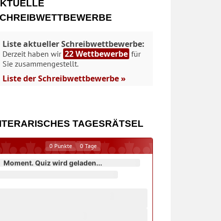
KTUELLE
CHREIBWETTBEWERBE
Liste aktueller Schreibwettbewerbe:
22 Wettbewerbe
Derzeit haben wir
für
Sie zusammengestellt.
Liste der Schreibwettbewerbe »
ITERARISCHES TAGESRÄTSEL
0
Punkte
0
Tage
Moment. Quiz wird geladen...