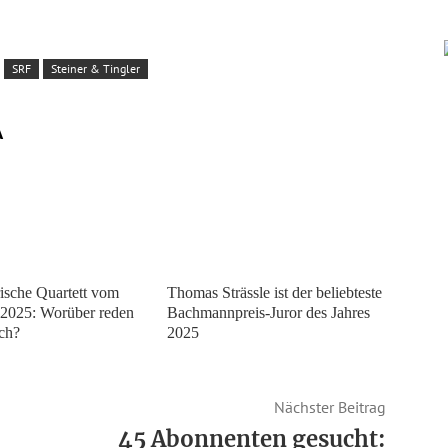
SRF
Steiner & Tingler
A
rische Quartett vom
Thomas Strässle ist der beliebteste
2025: Worüber reden
Bachmannpreis-Juror des Jahres
ich?
2025
Nächster Beitrag
45 Abonnenten gesucht: