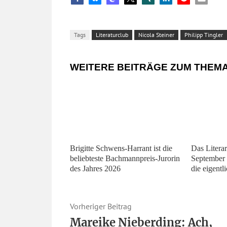
Tags
Literaturclub
Nicola Steiner
Philipp Tingler
WEITERE BEITRÄGE ZUM THEM
Brigitte Schwens-Harrant ist die
Das Litera
beliebteste Bachmannpreis-Jurorin
September 
des Jahres 2026
die eigentl
Vorheriger Beitrag
Mareike Nieberding: Ach,