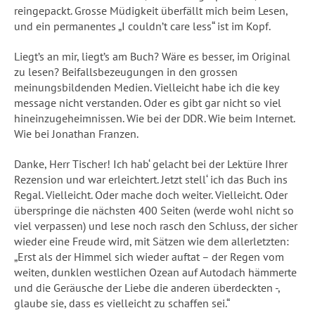
reingepackt. Grosse Müdigkeit überfällt mich beim Lesen,
und ein permanentes „I couldn’t care less“ ist im Kopf.
Liegt’s an mir, liegt’s am Buch? Wäre es besser, im Original
zu lesen? Beifallsbezeugungen in den grossen
meinungsbildenden Medien. Vielleicht habe ich die key
message nicht verstanden. Oder es gibt gar nicht so viel
hineinzugeheimnissen. Wie bei der DDR. Wie beim Internet.
Wie bei Jonathan Franzen.
Danke, Herr Tischer! Ich hab‘ gelacht bei der Lektüre Ihrer
Rezension und war erleichtert. Jetzt stell‘ ich das Buch ins
Regal. Vielleicht. Oder mache doch weiter. Vielleicht. Oder
überspringe die nächsten 400 Seiten (werde wohl nicht so
viel verpassen) und lese noch rasch den Schluss, der sicher
wieder eine Freude wird, mit Sätzen wie dem allerletzten:
„Erst als der Himmel sich wieder auftat – der Regen vom
weiten, dunklen westlichen Ozean auf Autodach hämmerte
und die Geräusche der Liebe die anderen überdeckten -,
glaube sie, dass es vielleicht zu schaffen sei.“