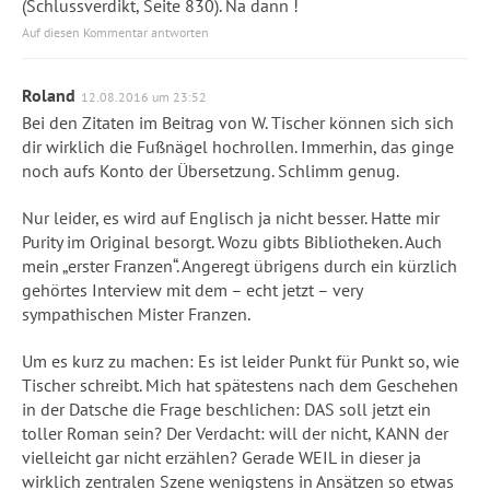
(Schlussverdikt, Seite 830). Na dann !
Auf diesen Kommentar antworten
Roland
12.08.2016 um 23:52
Bei den Zitaten im Beitrag von W. Tischer können sich sich
dir wirklich die Fußnägel hochrollen. Immerhin, das ginge
noch aufs Konto der Übersetzung. Schlimm genug.
Nur leider, es wird auf Englisch ja nicht besser. Hatte mir
Purity im Original besorgt. Wozu gibts Bibliotheken. Auch
mein „erster Franzen“. Angeregt übrigens durch ein kürzlich
gehörtes Interview mit dem – echt jetzt – very
sympathischen Mister Franzen.
Um es kurz zu machen: Es ist leider Punkt für Punkt so, wie
Tischer schreibt. Mich hat spätestens nach dem Geschehen
in der Datsche die Frage beschlichen: DAS soll jetzt ein
toller Roman sein? Der Verdacht: will der nicht, KANN der
vielleicht gar nicht erzählen? Gerade WEIL in dieser ja
wirklich zentralen Szene wenigstens in Ansätzen so etwas