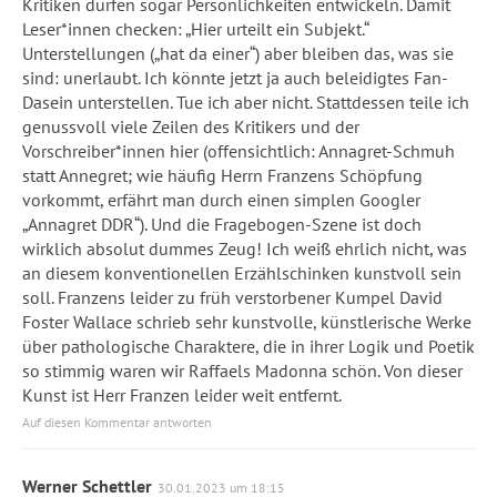
Kritiken dürfen sogar Persönlichkeiten entwickeln. Damit
Leser*innen checken: „Hier urteilt ein Subjekt.“
Unterstellungen („hat da einer“) aber bleiben das, was sie
sind: unerlaubt. Ich könnte jetzt ja auch beleidigtes Fan-
Dasein unterstellen. Tue ich aber nicht. Stattdessen teile ich
genussvoll viele Zeilen des Kritikers und der
Vorschreiber*innen hier (offensichtlich: Annagret-Schmuh
statt Annegret; wie häufig Herrn Franzens Schöpfung
vorkommt, erfährt man durch einen simplen Googler
„Annagret DDR“). Und die Fragebogen-Szene ist doch
wirklich absolut dummes Zeug! Ich weiß ehrlich nicht, was
an diesem konventionellen Erzählschinken kunstvoll sein
soll. Franzens leider zu früh verstorbener Kumpel David
Foster Wallace schrieb sehr kunstvolle, künstlerische Werke
über pathologische Charaktere, die in ihrer Logik und Poetik
so stimmig waren wir Raffaels Madonna schön. Von dieser
Kunst ist Herr Franzen leider weit entfernt.
Auf diesen Kommentar antworten
Werner Schettler
30.01.2023 um 18:15