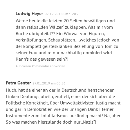
Ludwig Heyer
02.12.2018 um 13:03
Werde heute die letzten 20 Seiten bewältigen und
dann ratlos „den Wälzer“ zuklappen. Was mir vom
Buche übrigbleibt?? Ein Wirrwar von Figuren,
Verknüpfungen, Schauplätzen….welches jedoch von
der komplett geisteskranken Beziehung von Tom zu
seiner Frau und retour nachhaltig dominiert wird….
Kann’s das gewesen sein?!
Auf diesen Kommentar antworten
Petra Genter
27.01.2019 um 00:56
Huch, hat da einer an der in Deutschland herrschenden
Linken Deutungsjoheit gerüttelt, einer der sich über die
Politische Korrektheit, über Umweltaktivisten lustig macht
und gar in Demokratien wie der unsrigen Dank I ferner
Instrumente zum Totalitarismus ausfindig macht! Na, aber.
So was machen hierzulande doch nur „Nazis“!