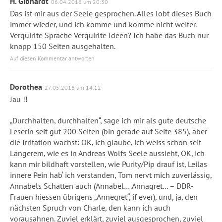
H. Gibhardt
06.04.2016 um 20:30
Das ist mir aus der Seele gesprochen. Alles lobt dieses Buch
immer wieder, und ich komme und komme nicht weiter.
Verquirlte Sprache Verquirlte Ideen? Ich habe das Buch nur
knapp 150 Seiten ausgehalten.
Auf diesen Kommentar antworten
Dorothea
27.05.2016 um 14:12
Jau !!
„Durchhalten, durchhalten“, sage ich mir als gute deutsche
Leserin seit gut 200 Seiten (bin gerade auf Seite 385), aber
die Irritation wächst: OK, ich glaube, ich weiss schon seit
Längerem, wie es in Andreas Wolfs Seele aussieht, OK, ich
kann mir bildhaft vorstellen, wie Purity/Pip drauf ist, Leilas
innere Pein hab‘ ich verstanden, Tom nervt mich zuverlässig,
Annabels Schatten auch (Annabel….Annagret… – DDR-
Frauen hiessen übrigens „Annegret“, if ever), und, ja, den
nächsten Spruch von Charle, den kann ich auch
vorausahnen. Zuviel erklärt, zuviel ausgesprochen, zuviel