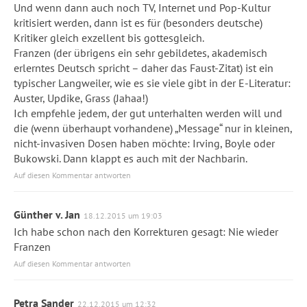
Und wenn dann auch noch TV, Internet und Pop-Kultur
kritisiert werden, dann ist es für (besonders deutsche)
Kritiker gleich exzellent bis gottesgleich.
Franzen (der übrigens ein sehr gebildetes, akademisch
erlerntes Deutsch spricht – daher das Faust-Zitat) ist ein
typischer Langweiler, wie es sie viele gibt in der E-Literatur:
Auster, Updike, Grass (Jahaa!)
Ich empfehle jedem, der gut unterhalten werden will und
die (wenn überhaupt vorhandene) „Message“ nur in kleinen,
nicht-invasiven Dosen haben möchte: Irving, Boyle oder
Bukowski. Dann klappt es auch mit der Nachbarin.
Auf diesen Kommentar antworten
Günther v. Jan
18.12.2015 um 19:03
Ich habe schon nach den Korrekturen gesagt: Nie wieder
Franzen
Auf diesen Kommentar antworten
Petra Sander
22.12.2015 um 12:32