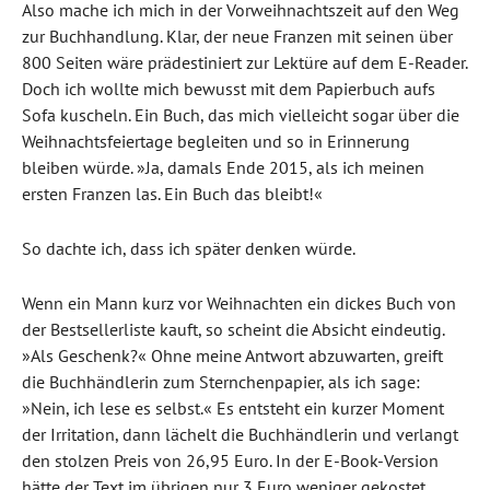
Also mache ich mich in der Vorweihnachtszeit auf den Weg
zur Buchhandlung. Klar, der neue Franzen mit seinen über
800 Seiten wäre prädestiniert zur Lektüre auf dem E-Reader.
Doch ich wollte mich bewusst mit dem Papierbuch aufs
Sofa kuscheln. Ein Buch, das mich vielleicht sogar über die
Weihnachtsfeiertage begleiten und so in Erinnerung
bleiben würde. »Ja, damals Ende 2015, als ich meinen
ersten Franzen las. Ein Buch das bleibt!«
So dachte ich, dass ich später denken würde.
Wenn ein Mann kurz vor Weihnachten ein dickes Buch von
der Bestsellerliste kauft, so scheint die Absicht eindeutig.
»Als Geschenk?« Ohne meine Antwort abzuwarten, greift
die Buchhändlerin zum Sternchenpapier, als ich sage:
»Nein, ich lese es selbst.« Es entsteht ein kurzer Moment
der Irritation, dann lächelt die Buchhändlerin und verlangt
den stolzen Preis von 26,95 Euro. In der E-Book-Version
hätte der Text im übrigen nur 3 Euro weniger gekostet.