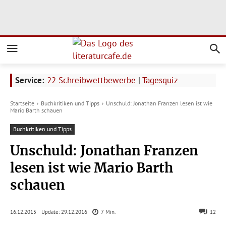
Service:
22 Schreibwettbewerbe
|
Tagesquiz
Startseite
Buchkritiken und Tipps
Unschuld: Jonathan Franzen lesen ist wie
Mario Barth schauen
Buchkritiken und Tipps
Unschuld: Jonathan Franzen
lesen ist wie Mario Barth
schauen
Update:
29.12.2016
16.12.2015
7
Min.
12