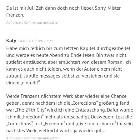
Da ist mir Juli Zeh dann doch noch lieber. Sorry, Mister
Franzen.
Auf diesen Kommentar antworten
Katy
14.08.2017 um 22:29
Habe mich redlich bis zum letzten Kapitel durchgearbeitet
und werde es heute Abend zu Ende lesen. Bin zwar nicht
zutiefst enttäuscht, aber ernüchtert von diesem Roman. Ich
kann es auch nicht leiden, wenn der Autor einem nicht
zutraut, subtile messages selbst zu verstehen und sie
einem „einreibt“.
Werde Franzens nächstem Werk aber wieder eine Chance
geben, denn: nachdem ich die „Corrections“ großartig fand,
war „The 27th City“ wirklich eine Enttäuschung. Dafür wurde
ich mit „Freedom“ mehr als entschädigt. Deswegen: Lest die
„Corrections“, lest „Freedom“ und „give Jon a chance“ für sein
nächstes Werk, vielleicht wird`s ja wieder gut….
Auf diesen Kommentar antworten