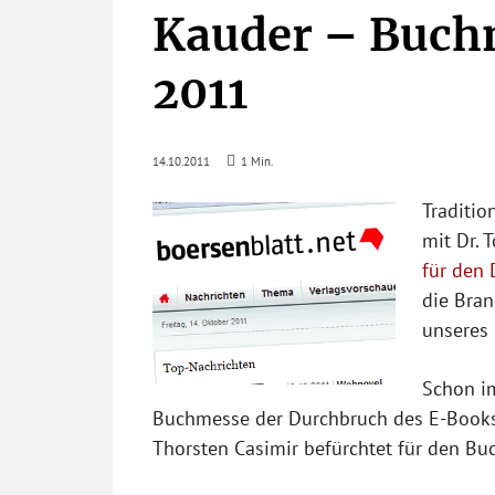
Kauder – Buch
2011
14.10.2011
1
Min.
Traditio
mit Dr. 
für den
die Bran
unseres
Schon im
Buchmesse der Durchbruch des E-Books
Thorsten Casimir befürchtet für den Buc