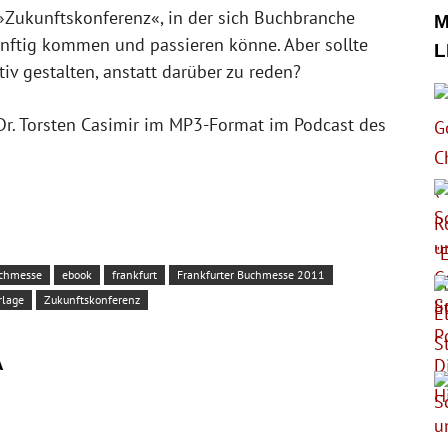
»Zukunftskonferenz«, in der sich Buchbranche
M
ftig kommen und passieren könne. Aber sollte
L
iv gestalten, anstatt darüber zu reden?
Dr. Torsten Casimir im MP3-Format im Podcast des
chmesse
ebook
frankfurt
Frankfurter Buchmesse 2011
rlage
Zukunftskonferenz
A