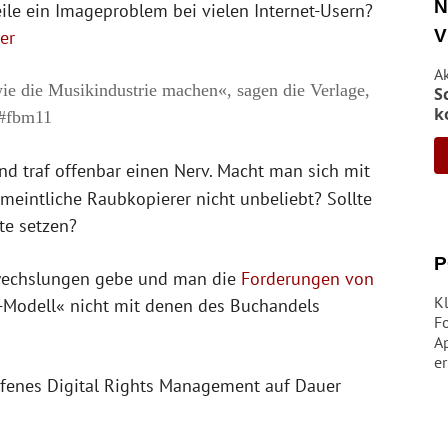
N
ile ein Imageproblem bei vielen Internet-Usern?
V
er
A
wie die Musikindustrie machen«, sagen die Verlage,
S
k
 #fbm11
d traf offenbar einen Nerv. Macht man sich mit
eintliche Raubkopierer nicht unbeliebt? Sollte
te setzen?
P
erwechslungen gebe und man die
Forderungen von
K
-Modell« nicht mit denen des Buchandels
Fo
A
er
olfenes Digital Rights Management auf Dauer