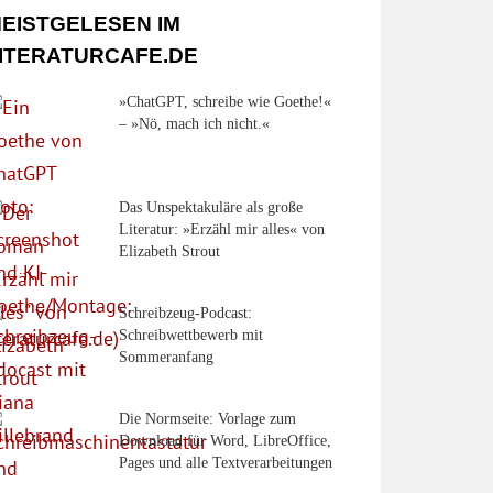
EISTGELESEN IM
ITERATURCAFE.DE
»ChatGPT, schreibe wie Goethe!«
– »Nö, mach ich nicht.«
Das Unspektakuläre als große
Literatur: »Erzähl mir alles« von
Elizabeth Strout
Schreibzeug-Podcast:
Schreibwettbewerb mit
Sommeranfang
Die Normseite: Vorlage zum
Download für Word, LibreOffice,
Pages und alle Textverarbeitungen