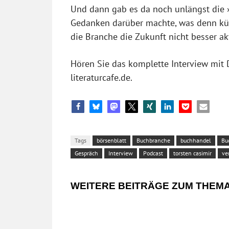
Und dann gab es da noch unlängst die 
Gedanken darüber machte, was denn kün
die Branche die Zukunft nicht besser akt
Hören Sie das komplette Interview mit 
literaturcafe.de.
Tags
börsenblatt
Buchbranche
buchhandel
Bu
Gespräch
Interview
Podcast
torsten casimir
ve
WEITERE BEITRÄGE ZUM THEM