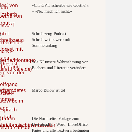
»ChatGPT, schreibe wie Goethe!«
– »Nö, mach ich nicht.«
Schreibzeug-Podcast:
Schreibwettbewerb mit
Sommeranfang
Wie KI unsere Wahrnehmung von
Büchern und Literatur verändert
Marco Bülow ist tot
Die Normseite: Vorlage zum
Download für Word, LibreOffice,
Pages und alle Textverarbeitungen