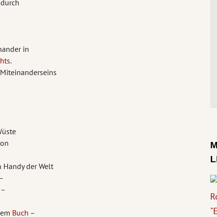
durch
nander in
chts
.
Miteinanderseins
Wüste
von
M
L
n Handy der Welt
 –
 –
inem
Buch
–