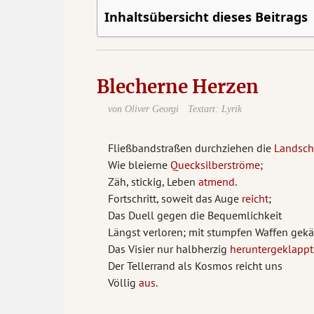
Inhaltsübersicht dieses Beitrags
Blecherne Herzen
von Oliver Georgi
Textart: Lyrik
Fließbandstraßen durchziehen die
Landsch
Wie bleierne
Quecksilberströme
;
Zäh, stickig, Leben
atmend
.
Fortschritt, soweit das Auge
reicht
;
Das Duell gegen die Bequemlichkeit
Längst verloren; mit stumpfen Waffen gekä
Das Visier nur halbherzig
heruntergeklappt
Der Tellerrand als Kosmos reicht uns
Völlig
aus
.