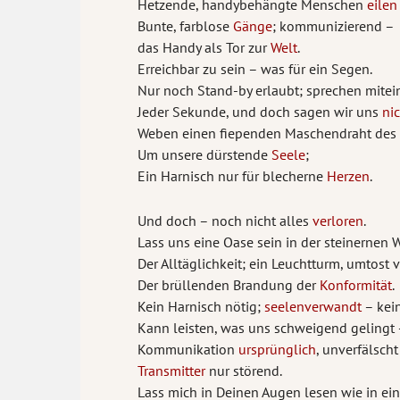
Hetzende, handybehängte Menschen
eilen
Bunte, farblose
Gänge
; kommunizierend –
das Handy als Tor zur
Welt
.
Erreichbar zu sein – was für ein Segen.
Nur noch Stand-by erlaubt; sprechen mitei
Jeder Sekunde, und doch sagen wir uns
ni
Weben einen fiependen Maschendraht des 
Um unsere dürstende
Seele
;
Ein Harnisch nur für blecherne
Herzen
.
Und doch – noch nicht alles
verloren
.
Lass uns eine Oase sein in der steinernen 
Der Alltäglichkeit; ein Leuchtturm, umtost 
Der brüllenden Brandung der
Konformität
.
Kein Harnisch nötig;
seelenverwandt
– kei
Kann leisten, was uns schweigend gelingt
Kommunikation
ursprünglich
, unverfälscht
Transmitter
nur störend.
Lass mich in Deinen Augen lesen wie in e