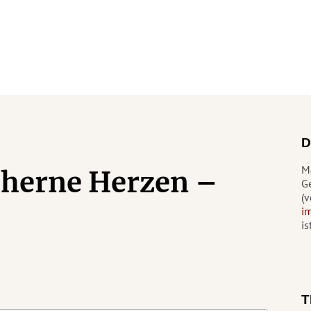
D
Ma
echerne Herzen –
Ge
(v
im
is
T