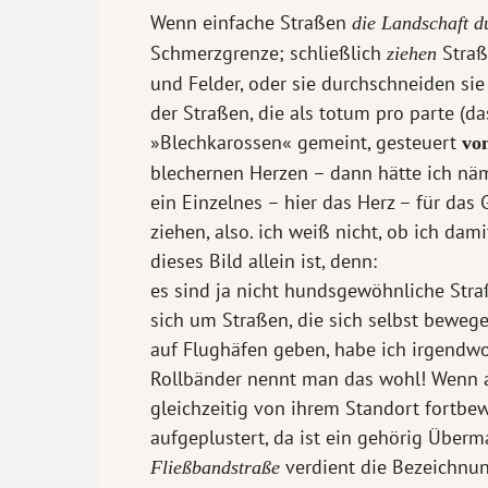
Wenn einfache Straßen
die Landschaft d
Schmerzgrenze; schließlich
Straß
ziehen
und Felder, oder sie durchschneiden sie
der Straßen, die als totum pro parte (da
»Blechkarossen« gemeint, gesteuert
vo
blechernen Herzen – dann hätte ich näm
ein Einzelnes – hier das Herz – für das
ziehen, also. ich weiß nicht, ob ich da
dieses Bild allein ist, denn:
es sind ja nicht hundsgewöhnliche Straß
sich um Straßen, die sich selbst beweg
auf Flughäfen geben, habe ich irgendwo
Rollbänder nennt man das wohl! Wenn a
gleichzeitig von ihrem Standort fortbew
aufgeplustert, da ist ein gehörig Übe
verdient die Bezeichnun
Fließbandstraße