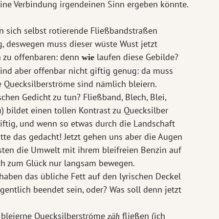
 eine Verbindung irgendeinen Sinn ergeben könnte.
n sich selbst rotierende Fließbandstraßen
ug, deswegen muss dieser wüste Wust jetzt
 zu offenbaren: denn
laufen diese Gebilde?
wie
ind aber offenbar nicht giftig genug: da muss
ie Quecksilberströme sind nämlich bleiern.
chen Gedicht zu tun? Fließband, Blech, Blei,
) bildet einen tollen Kontrast zu Quecksilber
 giftig, und wenn so etwas durch die Landschaft
hätte das gedacht! Jetzt gehen uns aber die Augen
sten die Umwelt mit ihrem bleifreien Benzin auf
ich zum Glück nur langsam bewegen.
aben das übliche Fett auf den lyrischen Deckel
gentlich beendet sein, oder? Was soll denn jetzt
s bleierne Quecksilberströme
fließen (ich
zäh