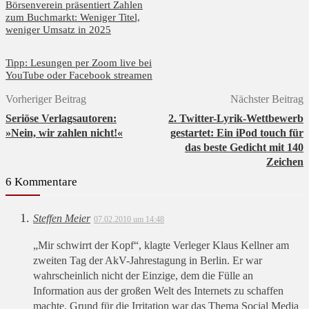
Börsenverein präsentiert Zahlen
zum Buchmarkt: Weniger Titel,
weniger Umsatz in 2025
Tipp: Lesungen per Zoom live bei
YouTube oder Facebook streamen
Vorheriger Beitrag
Nächster Beitrag
Seriöse Verlagsautoren:
2. Twitter-Lyrik-Wettbewerb
»Nein, wir zahlen nicht!«
gestartet: Ein iPod touch für
das beste Gedicht mit 140
Zeichen
6 Kommentare
Steffen Meier
07.02.2010 um 14:48
„Mir schwirrt der Kopf“, klagte Verleger Klaus Kellner am
zweiten Tag der AkV-Jahrestagung in Berlin. Er war
wahrscheinlich nicht der Einzige, dem die Fülle an
Information aus der großen Welt des Internets zu schaffen
machte. Grund für die Irritation war das Thema Social Media