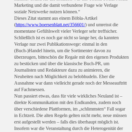
Marketing und die damit verbundene Frage wie Verlage
soziale Netzwerke nutzen können.“
Dieses Zitat stammt aus einem Böbla-Artikel
(
https://www.boersenblatt.net/356601/
) und umreisst die
momentane Gefühlswelt vieler Verleger sehr treffsicher.
Schließlich ist es noch gar nicht so lange her, da kannten
Verlage nur zwei Publikationswege: einmal in den
(Buch-)Handel hinein, um die Sortimenter davon zu
überzeugen, bitteschön die Regale mit den eigenen Produkten
zu bestücken und über die klassische Buch-PR, um
Journalisten und Redakteure dazu zu animieren, die
Neuheiten nach Möglichkeit zu belobhudeln. Eher die
Ausnahme war dann vielleicht gerade noch der Messeauftritt
auf Fachmessen.
Nun passiert etwas, dass für viele wirkliches Neuland ist –
direkte Kommunikation mit den Endkunden, zudem noch
über verschiedene Plattformen, im „schlimmsten“ Fall sogar
in Echtzeit. Die alten Regeln gelten nicht mehr, neue müssen
erst aufgestellt werden – falls dies überhaupt möglich ist.
Insofern war die Veranstaltung durch die Heterogenität der