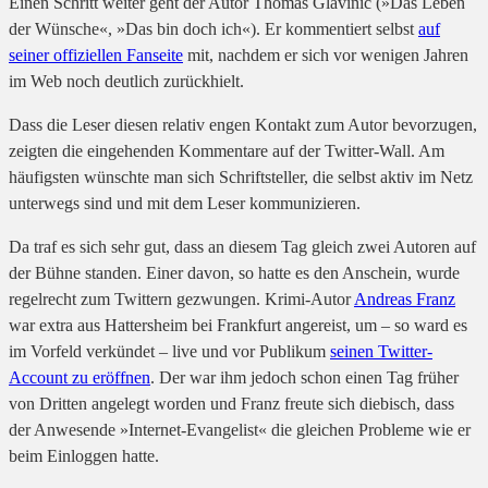
Einen Schritt weiter geht der Autor
Thomas Glavinic
(»Das Leben
der Wünsche«, »Das bin doch ich«). Er kommentiert selbst
auf
seiner offiziellen Fanseite
mit, nachdem er sich vor wenigen Jahren
im Web noch deutlich zurückhielt.
Dass die Leser diesen relativ engen Kontakt zum Autor bevorzugen,
zeigten die eingehenden Kommentare auf der Twitter-Wall. Am
häufigsten wünschte man sich Schriftsteller, die selbst aktiv im Netz
unterwegs sind und mit dem Leser kommunizieren.
Da traf es sich sehr gut, dass an diesem Tag gleich zwei Autoren auf
der Bühne standen. Einer davon, so hatte es den Anschein, wurde
regelrecht zum Twittern gezwungen. Krimi-Autor
Andreas Franz
war extra aus Hattersheim bei Frankfurt angereist, um – so ward es
im Vorfeld verkündet – live und vor Publikum
seinen Twitter-
Account zu eröffnen
. Der war ihm jedoch schon einen Tag früher
von Dritten angelegt worden und Franz freute sich diebisch, dass
der Anwesende »Internet-Evangelist« die gleichen Probleme wie er
beim Einloggen hatte.