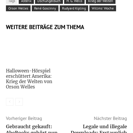
Tags
Asterix
Dschungelbuch
H. G. Wells
Krieg der Welten
Orson Welles
René Goscinny
Rudyard Kipling
Willms' Woche
WEITERE BEITRÄGE ZUM THEMA
Halloween-Hörspiel
erschüttert Amerika:
Krieg der Welten von
Orson Welles
Vorheriger Beitrag
Nächster Beitrag
Gebraucht gekauft:
Legale und illegale
AbeBooks gehört nun
Downloads: Erstaunlich