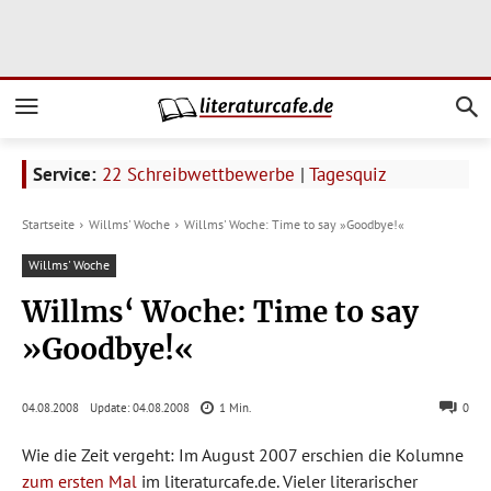
Service:
22 Schreibwettbewerbe
|
Tagesquiz
Startseite
Willms' Woche
Willms' Woche: Time to say »Goodbye!«
Willms' Woche
Willms‘ Woche: Time to say
»Goodbye!«
Update:
04.08.2008
04.08.2008
1
Min.
0
Wie die Zeit vergeht: Im August 2007 erschien die Kolumne
zum ersten Mal
im literaturcafe.de. Vieler literarischer