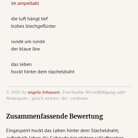
im
ampeltakt
die luft hängt tief
trübes blechgeflüster
runde um runde
der blaue lkw
das leben
hockt hinter dem stacheldraht
© 2005 by
angela lohausen
. Unerlaubte Vervielfältigung oder
Weitergabe - gleich welcher Art - verboten.
Zusammenfassende Bewertung
Eingesperrt hockt das Leben hinter dem Stacheldraht;
außerhalb leben die Gebäude (sie stützen schlaftrunken