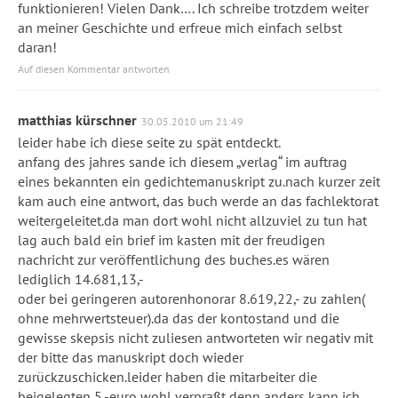
funktionieren! Vielen Dank…. Ich schreibe trotzdem weiter
an meiner Geschichte und erfreue mich einfach selbst
daran!
Auf diesen Kommentar antworten
matthias kürschner
30.05.2010 um 21:49
leider habe ich diese seite zu spät entdeckt.
anfang des jahres sande ich diesem „verlag“ im auftrag
eines bekannten ein gedichtemanuskript zu.nach kurzer zeit
kam auch eine antwort, das buch werde an das fachlektorat
weitergeleitet.da man dort wohl nicht allzuviel zu tun hat
lag auch bald ein brief im kasten mit der freudigen
nachricht zur veröffentlichung des buches.es wären
lediglich 14.681,13,-
oder bei geringeren autorenhonorar 8.619,22,- zu zahlen(
ohne mehrwertsteuer).da das der kontostand und die
gewisse skepsis nicht zuliesen antworteten wir negativ mit
der bitte das manuskript doch wieder
zurückzuschicken.leider haben die mitarbeiter die
beigelegten 5,-euro wohl verpraßt denn anders kann ich