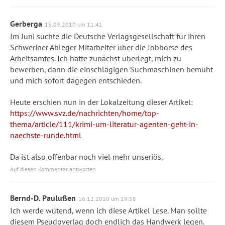
Gerberga
15.09.2010 um 11:41
Im Juni suchte die Deutsche Verlagsgesellschaft für ihren
Schweriner Ableger Mitarbeiter über die Jobbörse des
Arbeitsamtes. Ich hatte zunächst überlegt, mich zu
bewerben, dann die einschlägigen Suchmaschinen bemüht
und mich sofort dagegen entschieden.
Heute erschien nun in der Lokalzeitung dieser Artikel:
https://www.svz.de/nachrichten/home/top-
thema/article/111/krimi-um-literatur-agenten-geht-in-
naechste-runde.html
Da ist also offenbar noch viel mehr unseriös.
Auf diesen Kommentar antworten
Bernd-D. Paulußen
16.12.2010 um 19:58
Ich werde wütend, wenn ich diese Artikel Lese. Man sollte
diesem Pseudoverlag doch endlich das Handwerk legen.