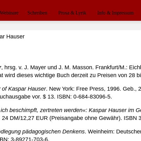
Webinare
Schreiben
Prosa & Lyrik
Info & Impressum
r
, hrsg. v. J. Mayer und J. M. Masson. Frankfurt/M.: Eic
iat wird dieses wichtige Buch derzeit zu Preisen von 28 
y of Kaspar Hauser
. New York: Free Press, 1996. Geb., 
uchausgabe vor. $ 13. ISBN: 0-684-83096-5.
ll ich beschimpft, zertreten werden«: Kaspar Hauser im
., 24 DM/12,27 EUR (Preisangabe ohne Gewähr). ISBN 
undlegung pädagogischen Denkens
. Weinheim: Deutscher
BN: 3-89271-703-6.