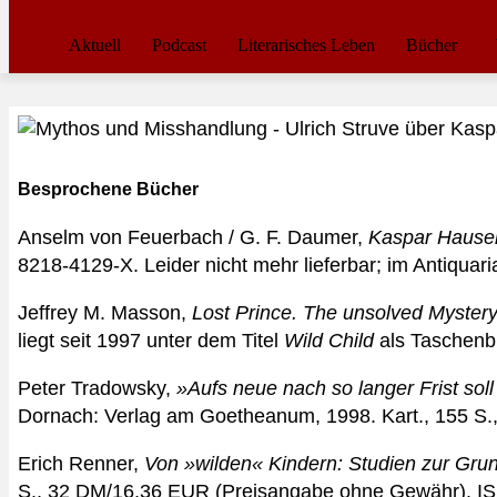
Aktuell
Podcast
Literarisches Leben
Bücher
Besprochene Bücher
Anselm von Feuerbach / G. F. Daumer,
Kaspar Hause
8218-4129-X. Leider nicht mehr lieferbar; im Antiquar
Jeffrey M. Masson,
Lost Prince. The unsolved Myster
liegt seit 1997 unter dem Titel
Wild Child
als Taschenb
Peter Tradowsky,
»Aufs neue nach so langer Frist so
Dornach: Verlag am Goetheanum, 1998. Kart., 155 S
Erich Renner,
Von »wilden« Kindern: Studien zur Gr
S., 32 DM/16,36 EUR (Preisangabe ohne Gewähr). IS