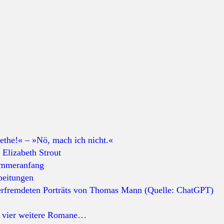
the!« – »Nö, mach ich nicht.«
 Elizabeth Strout
ommeranfang
beitungen
d vier weitere Romane…