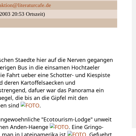
aktion@literaturcafe.de
2003 20:53 Ortszeit)
schen Staedte hier auf die Nerven gegangen
perigen Bus in die einsamen Hochtaeler
ie Fahrt ueber eine Schotter- und Kiespiste
 deren Kartoffelsaecken und
strengend, dafuer war das Panorama ein
gel, die bis an die Gipfel mit den
gen sind
.
 ungewoehnliche "Ecotourism-Lodge" unweit
samen Anden-Haenge
. Eine Gringo-
s man in Lateinamerika ist
. Gefuehrt