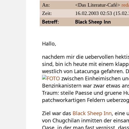
An:
<Das Literatur-Café>
red
Zeit:
16.02.2003 02:53 (15.02.
Betreff:
Black Sheep Inn
Hallo,
nachdem mir die uebervollen hekti
sind, bin ich heute mit einem klap
westlich von Latacunga gefahren. D
zwischen Einheimischen und
Benzinkanistern war zwar etwas an
Traum: steile Paesse und gruene Hue
patchworkartigen Feldern ueberzo
Ziel war das
Black Sheep Inn
, eine
von Chugchilan inmitten der ein
Oase, in der man fast vergisst, das