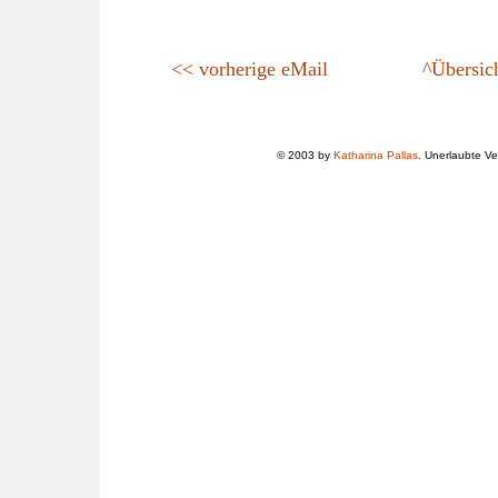
<< vorherige eMail
^Übersic
© 2003 by
Katharina Pallas
. Unerlaubte Ver