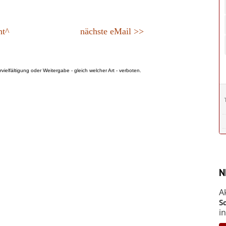
ht^
nächste eMail >>
vielfältigung oder Weitergabe - gleich welcher Art - verboten.
N
A
S
i