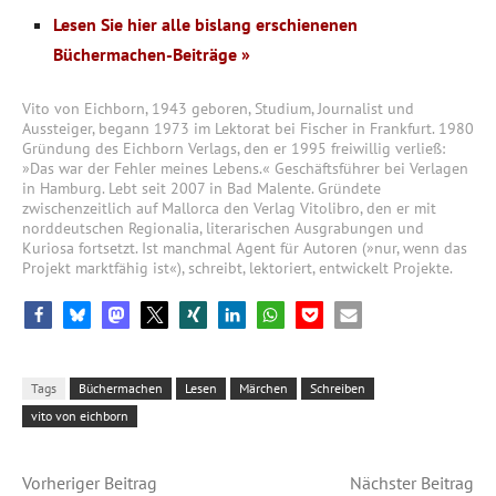
Lesen Sie hier alle bislang erschienenen
Büchermachen-Beiträge »
Vito von Eichborn, 1943 geboren, Studium, Journalist und
Aussteiger, begann 1973 im Lektorat bei Fischer in Frankfurt. 1980
Gründung des Eichborn Verlags, den er 1995 freiwillig verließ:
»Das war der Fehler meines Lebens.« Geschäftsführer bei Verlagen
in Hamburg. Lebt seit 2007 in Bad Malente. Gründete
zwischenzeitlich auf Mallorca den Verlag Vitolibro, den er mit
norddeutschen Regionalia, literarischen Ausgrabungen und
Kuriosa fortsetzt. Ist manchmal Agent für Autoren (»nur, wenn das
Projekt marktfähig ist«), schreibt, lektoriert, entwickelt Projekte.
Tags
Büchermachen
Lesen
Märchen
Schreiben
vito von eichborn
Vorheriger Beitrag
Nächster Beitrag