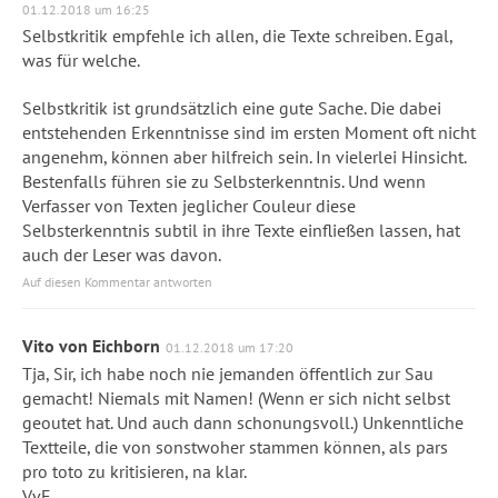
01.12.2018 um 16:25
Selbstkritik empfehle ich allen, die Texte schreiben. Egal,
was für welche.
Selbstkritik ist grundsätzlich eine gute Sache. Die dabei
entstehenden Erkenntnisse sind im ersten Moment oft nicht
angenehm, können aber hilfreich sein. In vielerlei Hinsicht.
Bestenfalls führen sie zu Selbsterkenntnis. Und wenn
Verfasser von Texten jeglicher Couleur diese
Selbsterkenntnis subtil in ihre Texte einfließen lassen, hat
auch der Leser was davon.
Auf diesen Kommentar antworten
Vito von Eichborn
01.12.2018 um 17:20
Tja, Sir, ich habe noch nie jemanden öffentlich zur Sau
gemacht! Niemals mit Namen! (Wenn er sich nicht selbst
geoutet hat. Und auch dann schonungsvoll.) Unkenntliche
Textteile, die von sonstwoher stammen können, als pars
pro toto zu kritisieren, na klar.
VvE