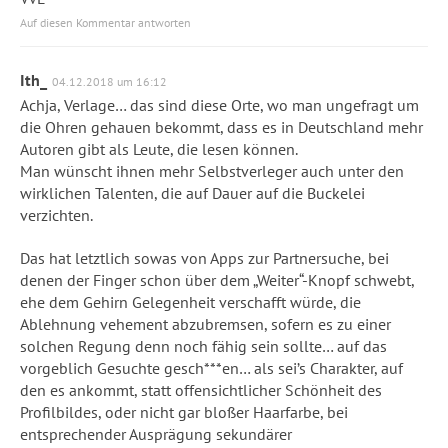
Auf diesen Kommentar antworten
Ith_
04.12.2018 um 16:12
Achja, Verlage… das sind diese Orte, wo man ungefragt um
die Ohren gehauen bekommt, dass es in Deutschland mehr
Autoren gibt als Leute, die lesen können.
Man wünscht ihnen mehr Selbstverleger auch unter den
wirklichen Talenten, die auf Dauer auf die Buckelei
verzichten.
Das hat letztlich sowas von Apps zur Partnersuche, bei
denen der Finger schon über dem „Weiter“-Knopf schwebt,
ehe dem Gehirn Gelegenheit verschafft würde, die
Ablehnung vehement abzubremsen, sofern es zu einer
solchen Regung denn noch fähig sein sollte… auf das
vorgeblich Gesuchte gesch***en… als sei’s Charakter, auf
den es ankommt, statt offensichtlicher Schönheit des
Profilbildes, oder nicht gar bloßer Haarfarbe, bei
entsprechender Ausprägung sekundärer