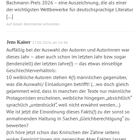
Bachmann-Preis 2026 – eine Auszeichnung, die als einer
der wichtigsten Wettbewerbe für deutschsprachige Literatur
[…]
Auf diesen Kommentar antworten
Jens Kaiser
27.06.2026 um 14:46
Auffällig bei der Auswahl der Autoren und Autorinnen war
dieses Jahr — aber auch schon im letzten Jahr bzw. sogar
(tendenziell) der letzten Jahre(!) — das etwas einseitige
Geschlechterverhältnis:
10 weibliche Autoren stehen 4(!) männlichen gegenüber,
was die Auswahl/ Einladungen betrifft! (…wo doch gleich
gejammert wird, dass in manchen der Texte nur männliche
Protagonisten erscheinen, weibliche hingegen „absichtlich“
sprachlich „unterdrückt“, weil nicht erwähnt werden…)
Wie ist jetzt die Einordnung dieses Fakts(!) zu der sonst so
anmahnenden Haltung in Sachen „Gleichberechtigung“ zu
bewerten?
(Ich höre jetzt schon das Knirschen der Zähne seitens
woker Feminist:innen mir gegenüber. Aber Fakten lassen