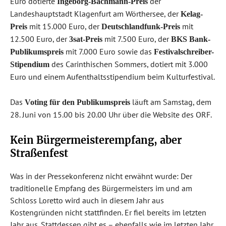
Euro dotierte
der
Ingeborg-Bachmann-Preis
Landeshauptstadt Klagenfurt am Wörthersee, der
Kelag-
mit 15.000 Euro, der
mit
Preis
Deutschlandfunk-Preis
12.500 Euro, der
mit 7.500 Euro, der
3sat-Preis
BKS Bank-
mit 7.000 Euro sowie das
Publikumspreis
Festivalschreiber-
des Carinthischen Sommers, dotiert mit 3.000
Stipendium
Euro und einem Aufenthalts­stipendium beim Kulturfestival.
Das
läuft am Samstag, dem
Voting für den Publikumspreis
28. Juni von 15.00 bis 20.00 Uhr über die Website des ORF.
Kein Bürgermeisterempfang, aber
Straßenfest
Was in der Pressekonferenz nicht erwähnt wurde: Der
traditionelle Empfang des Bürgermeisters im und am
Schloss Loretto wird auch in diesem Jahr aus
Kostengründen nicht stattfinden. Er fiel bereits im letzten
Jahr aus. Stattdessen gibt es – ebenfalls wie im letzten Jahr