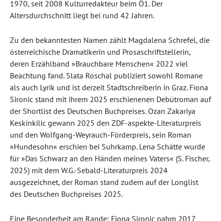
1970, seit 2008 Kulturredakteur beim Ö1. Der
Altersdurchschnitt liegt bei rund 42 Jahren.
Zu den bekanntesten Namen zählt Magdalena Schrefel, die
österreichische Dramatikerin und Prosaschriftstellerin,
deren Erzählband »Brauchbare Menschen« 2022 viel
Beachtung fand. Slata Roschal publiziert sowohl Romane
als auch Lyrik und ist derzeit Stadtschreiberin in Graz. Fiona
Sironic stand mit ihrem 2025 erschienenen Debütroman auf
der Shortlist des Deutschen Buchpreises. Ozan Zakariya
Keskinkilic gewann 2025 den ZDF-aspekte-Literaturpreis
und den Wolfgang-Weyrauch-Förderpreis, sein Roman
»Hundesohn« erschien bei Suhrkamp. Lena Schätte wurde
für »Das Schwarz an den Händen meines Vaters« (S. Fischer,
2025) mit dem W.G.-Sebald-Literaturpreis 2024
ausgezeichnet, der Roman stand zudem auf der Longlist
des Deutschen Buchpreises 2025.
Eine Besonderheit am Rande: Fiona Sironic nahm 2017