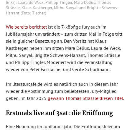
links): Laura de Weck, Philipp Tingler, Mara Delius, Thomas
Strässle, Klaus Kastberger, Mithu Sanyal und Brigitte Schwens-
Harrant (Foto: Tischer)
Wie bereits berichtet
ist die 7-köpfige Jury auch im
Jubiläumsjahr unverändert – zum dritten Mal in Folge tritt
sie in gleicher Besetzung an. Den Vorsitz hat Klaus
Kastberger, neben ihm sitzen Mara Delius, Laura de Weck,
Mithu Sanyal, Brigitte Schwens-Harrant, Thomas Strässle
und Philipp Tingler. Moderiert wird die Veranstaltung
wieder von Peter Fässlacher und Cecile Schortmann.
Im literaturcafe.de wird es natürlich auch in diesem Jahr
wieder die Abstimmung zum beliebtesten Jury-Mitglied
geben. Im Jahr 2025
gewann Thomas Strässle diesen Titel
.
Erstmals live auf 3sat: die Eröffnung
Eine Neuerung im Jubiläumsjahr: Die Eröffnungsfeier am