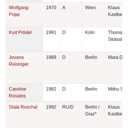
Wolfgang
1970
A
Wien
Klaus
Popp
Kastberg
Kurt Prödel
1991
D
Köln
Thomas
Strässle
Jovana
1989
D
Berlin
Mara Del
Reisinger
Caroline
1982
D
Berlin
Mithu San
Rosales
Slata Roschal
1992
RU/D
Berlin /
Klaus
Graz*
Kastberg