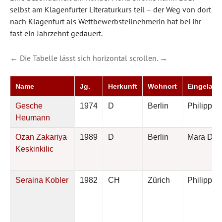
selbst am Klagenfurter Literaturkurs teil – der Weg von dort
nach Klagenfurt als Wettbewerbsteilnehmerin hat bei ihr
fast ein Jahrzehnt gedauert.
← Die Tabelle lässt sich horizontal scrollen. →
Name
Jg.
Herkunft
Wohnort
Eingelade
Gesche
1974
D
Berlin
Philipp Ti
Heumann
Ozan Zakariya
1989
D
Berlin
Mara Del
Keskinkilic
Seraina Kobler
1982
CH
Zürich
Philipp Ti