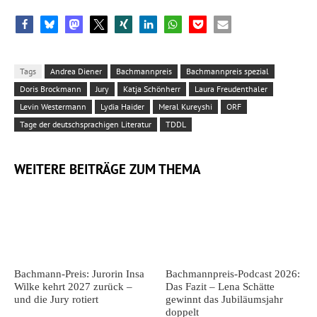
Tags
Andrea Diener
Bachmannpreis
Bachmannpreis spezial
Doris Brockmann
Jury
Katja Schönherr
Laura Freudenthaler
Levin Westermann
Lydia Haider
Meral Kureyshi
ORF
Tage der deutschsprachigen Literatur
TDDL
WEITERE BEITRÄGE ZUM THEMA
Bachmann-Preis: Jurorin Insa
Bachmannpreis-Podcast 2026:
Wilke kehrt 2027 zurück –
Das Fazit – Lena Schätte
und die Jury rotiert
gewinnt das Jubiläumsjahr
doppelt