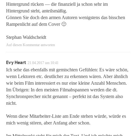
Hintergrund rücken — die finanziell ja schon sehr im
Hintergrund steht, anteilsmäßig.
Gönnen Sie doch den armen Autoren wenigstens das bisschen
Rampenlicht auf dem Cover 🙂
Stephan Waldscheidt
Auf diesen Kommentar antworten
Evy Heart
21.04.2017 um 10:41
Ich sehe das ebenfalls mit gemischten Gefühlen: Es wäre schön,
wenn Lektoren etc. deutlicher zu erkennen wären. Aber ähnlich
wie beim Film interessiert es nur eine kleine Anzahl Menschen.
Im Übrigen: In den meisten Filmabspannen werden die dt.
Synchronsprecher nicht genannt – perfekt ist das System also
nicht.
Wenn diese Mitarbeiter-Liste am Ende stehen würde, würde es
mich wenig stören, aber Anfang aber schon.
Im Mittelpunkt steht für mich der Text. Und ich möchte mich