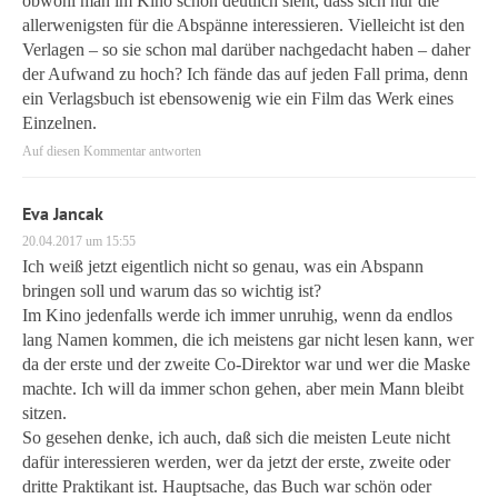
obwohl man im Kino schon deutlich sieht, dass sich nur die
allerwenigsten für die Abspänne interessieren. Vielleicht ist den
Verlagen – so sie schon mal darüber nachgedacht haben – daher
der Aufwand zu hoch? Ich fände das auf jeden Fall prima, denn
ein Verlagsbuch ist ebensowenig wie ein Film das Werk eines
Einzelnen.
Auf diesen Kommentar antworten
Eva Jancak
20.04.2017 um 15:55
Ich weiß jetzt eigentlich nicht so genau, was ein Abspann
bringen soll und warum das so wichtig ist?
Im Kino jedenfalls werde ich immer unruhig, wenn da endlos
lang Namen kommen, die ich meistens gar nicht lesen kann, wer
da der erste und der zweite Co-Direktor war und wer die Maske
machte. Ich will da immer schon gehen, aber mein Mann bleibt
sitzen.
So gesehen denke, ich auch, daß sich die meisten Leute nicht
dafür interessieren werden, wer da jetzt der erste, zweite oder
dritte Praktikant ist. Hauptsache, das Buch war schön oder