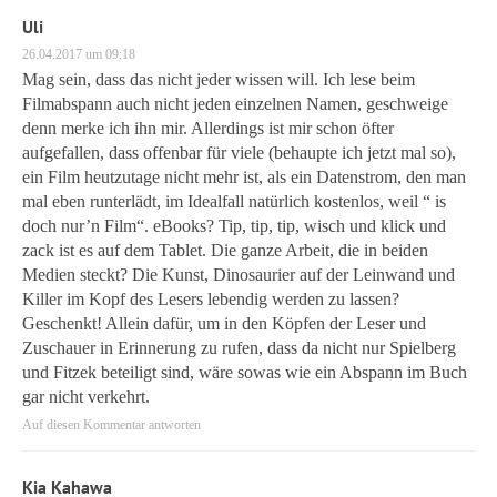
Uli
26.04.2017 um 09:18
Mag sein, dass das nicht jeder wissen will. Ich lese beim
Filmabspann auch nicht jeden einzelnen Namen, geschweige
denn merke ich ihn mir. Allerdings ist mir schon öfter
aufgefallen, dass offenbar für viele (behaupte ich jetzt mal so),
ein Film heutzutage nicht mehr ist, als ein Datenstrom, den man
mal eben runterlädt, im Idealfall natürlich kostenlos, weil “ is
doch nur’n Film“. eBooks? Tip, tip, tip, wisch und klick und
zack ist es auf dem Tablet. Die ganze Arbeit, die in beiden
Medien steckt? Die Kunst, Dinosaurier auf der Leinwand und
Killer im Kopf des Lesers lebendig werden zu lassen?
Geschenkt! Allein dafür, um in den Köpfen der Leser und
Zuschauer in Erinnerung zu rufen, dass da nicht nur Spielberg
und Fitzek beteiligt sind, wäre sowas wie ein Abspann im Buch
gar nicht verkehrt.
Auf diesen Kommentar antworten
Kia Kahawa