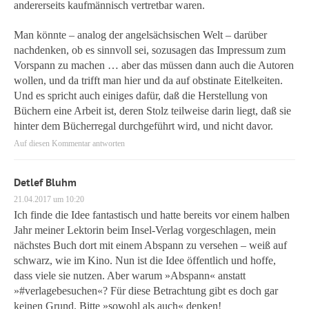
andererseits kaufmännisch vertretbar waren.
Man könnte – analog der angelsächsischen Welt – darüber
nachdenken, ob es sinnvoll sei, sozusagen das Impressum zum
Vorspann zu machen … aber das müssen dann auch die Autoren
wollen, und da trifft man hier und da auf obstinate Eitelkeiten.
Und es spricht auch einiges dafür, daß die Herstellung von
Büchern eine Arbeit ist, deren Stolz teilweise darin liegt, daß sie
hinter dem Bücherregal durchgeführt wird, und nicht davor.
Auf diesen Kommentar antworten
Detlef Bluhm
21.04.2017 um 10:20
Ich finde die Idee fantastisch und hatte bereits vor einem halben
Jahr meiner Lektorin beim Insel-Verlag vorgeschlagen, mein
nächstes Buch dort mit einem Abspann zu versehen – weiß auf
schwarz, wie im Kino. Nun ist die Idee öffentlich und hoffe,
dass viele sie nutzen. Aber warum »Abspann« anstatt
»#verlagebesuchen«? Für diese Betrachtung gibt es doch gar
keinen Grund. Bitte »sowohl als auch« denken!