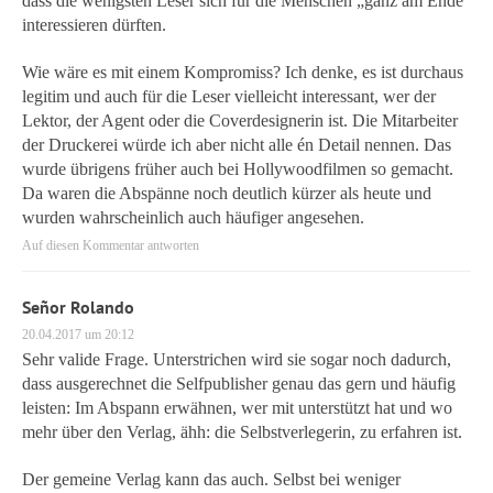
dass die wenigsten Leser sich für die Menschen „ganz am Ende“
interessieren dürften.
Wie wäre es mit einem Kompromiss? Ich denke, es ist durchaus
legitim und auch für die Leser vielleicht interessant, wer der
Lektor, der Agent oder die Coverdesignerin ist. Die Mitarbeiter
der Druckerei würde ich aber nicht alle én Detail nennen. Das
wurde übrigens früher auch bei Hollywoodfilmen so gemacht.
Da waren die Abspänne noch deutlich kürzer als heute und
wurden wahrscheinlich auch häufiger angesehen.
Auf diesen Kommentar antworten
Señor Rolando
20.04.2017 um 20:12
Sehr valide Frage. Unterstrichen wird sie sogar noch dadurch,
dass ausgerechnet die Selfpublisher genau das gern und häufig
leisten: Im Abspann erwähnen, wer mit unterstützt hat und wo
mehr über den Verlag, ähh: die Selbstverlegerin, zu erfahren ist.
Der gemeine Verlag kann das auch. Selbst bei weniger