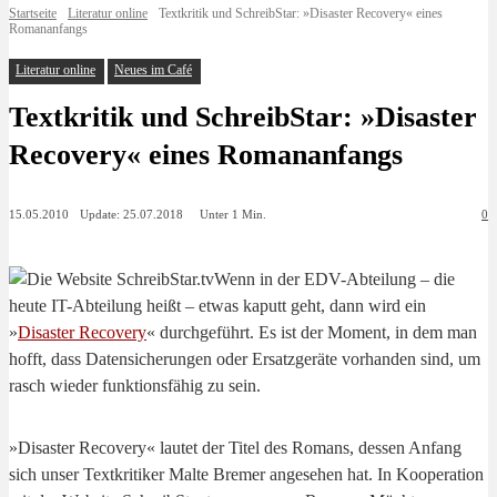
Startseite
Literatur online
Textkritik und SchreibStar: »Disaster Recovery« eines
Romananfangs
Literatur online
Neues im Café
Textkritik und SchreibStar: »Disaster
Recovery« eines Romananfangs
Update:
25.07.2018
15.05.2010
Unter 1
Min.
0
Wenn in der EDV-Abteilung – die
heute IT-Abteilung heißt – etwas kaputt geht, dann wird ein
»
Disaster Recovery
« durchgeführt. Es ist der Moment, in dem man
hofft, dass Datensicherungen oder Ersatzgeräte vorhanden sind, um
rasch wieder funktionsfähig zu sein.
»Disaster Recovery« lautet der Titel des Romans, dessen Anfang
sich unser Textkritiker Malte Bremer angesehen hat. In Kooperation