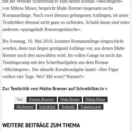
mit der Website SchreibStar.tv zum neuen Roman »Möchtegern«
von Milena Moser, bespricht Malte Bremer insgesamt sechs
Romananfänge. Nach zwei überaus gelungenen Anfängen, ist unser
Textkritiker diesmal nicht ganz so zufrieden. Schuld daran sind unter
anderem »quengelnde Rotorengeräusche«.
Bis Sonntag, 16. Mai 2010, konnten Romananfänge eingeschickt
werden, denn nun liegen genügend Anfänge vor, aus denen Malte
Bremer noch drei auswählen wird. Im vollen Gange ist noch das
Trainingscamp mit den Schreibaufgaben aus dem Roman
»Möchtegern«. Die aktuelle Kreativaufgabe lautet: »Ihre Figur
verliert vier Tage. Wo? Mit wem? Warum?«
Zur Textkritik von Malte Bremer auf SchreibStar.tv »
Tags
Disaster Recovery
Malte Bremer
Milena Moser
Möchtegern
SchreibStar
Textkritik
Trainingscamp
WEITERE BEITRÄGE ZUM THEMA