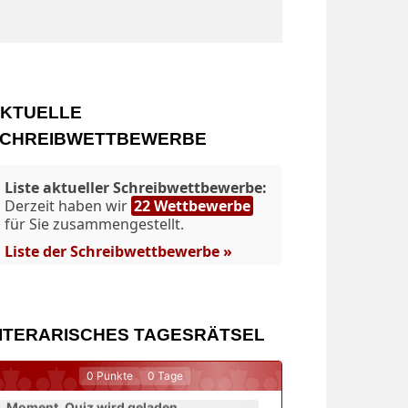
KTUELLE
CHREIBWETTBEWERBE
Liste aktueller Schreibwettbewerbe:
Derzeit haben wir
22 Wettbewerbe
für Sie zusammengestellt.
Liste der Schreibwettbewerbe »
ITERARISCHES TAGESRÄTSEL
0
Punkte
0
Tage
Moment. Quiz wird geladen...