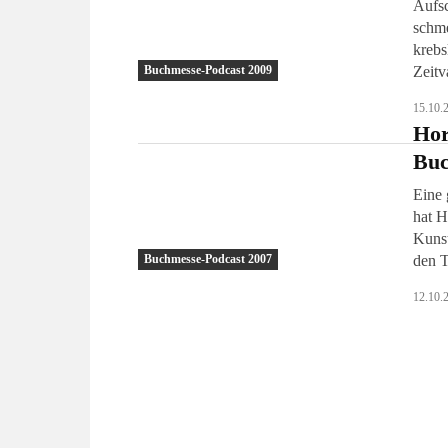
Aufsc
schme
krebskranken Mu
Zeitv
Buchmesse-Podcast 2009
15.10.
Hor
Buc
Eine 
hat H
Kunst
den T
Buchmesse-Podcast 2007
12.10.