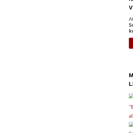
V
A
S
k
M
L