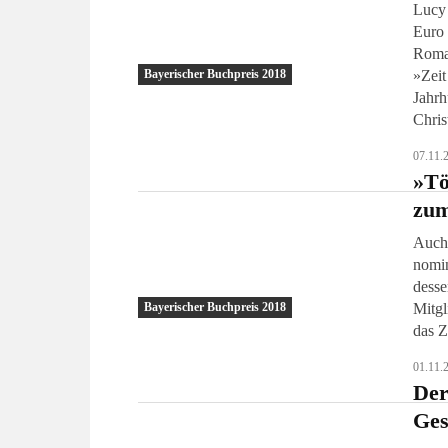
Lucy 
Euro 
Roman
»Zeit
Bayerischer Buchpreis 2018
Jahrh
Chris
07.11.
»Tö
zum
Auch 
nomin
desse
Mitgl
Bayerischer Buchpreis 2018
das 
01.11.
Der
Ges