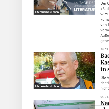
Der 
»Bac
Literarisches Leben
wird.
komp
von 
vorbe
Auße
gebe
28.05
Bac
Kas
in 
Die 
richt
Literarisches Leben
nich
01.04
Nac