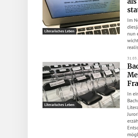
als
sta
Im N
diesj
Literarisches Leben
nun e
wicht
reali
31.03
Ba
Meh
Fr
In ei
Bach
Literarisches Leben
Lite
Juror
erzäh
Ents
mögl