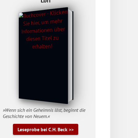
Lori
»Wenn sich ein Geheimnis löst, beginnt die
Geschichte von Neuem.«
Leseprobe bei C.H. Beck >>