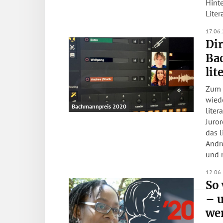
Hint
Litera
17.06
Dir
Ba
lit
Zum 
wied
Bachmannpreis 2020
liter
Juror
das l
Andr
und 
12.06
So 
– 
we