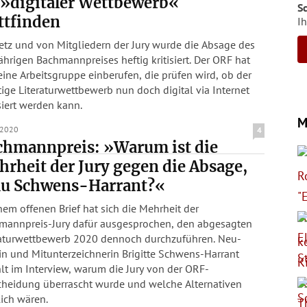
 »digitaler Wettbewerb«
S
ttfinden
Ih
etz und von Mitgliedern der Jury wurde die Absage des
ährigen Bachmannpreises heftig kritisiert. Der ORF hat
ine Arbeitsgruppe einberufen, die prüfen wird, ob der
ige Literaturwettbewerb nun doch digital via Internet
siert werden kann.
M
.2020
4
chmannpreis: »Warum ist die
rheit der Jury gegen die Absage,
au Schwens-Harrant?«
nem offenen Brief hat sich die Mehrheit der
mannpreis-Jury dafür ausgesprochen, den abgesagten
raturwettbewerb 2020 dennoch durchzuführen. Neu-
in und Mitunterzeichnerin Brigitte Schwens-Harrant
lt im Interview, warum die Jury von der ORF-
cheidung überrascht wurde und welche Alternativen
ich wären.