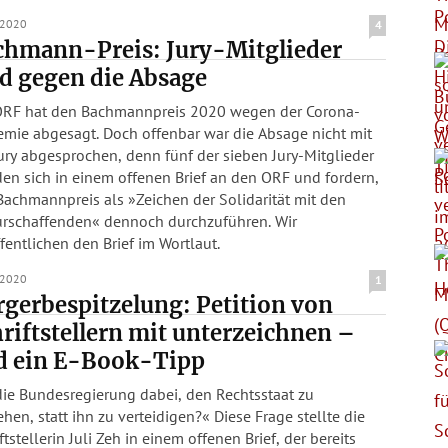
.2020
4
chmann-Preis: Jury-Mitglieder
d gegen die Absage
ORF hat den Bachmannpreis 2020 wegen der Corona-
emie abgesagt. Doch offenbar war die Absage nicht mit
ury abgesprochen, denn fünf der sieben Jury-Mitglieder
en sich in einem offenen Brief an den ORF und fordern,
achmannpreis als »Zeichen der Solidarität mit den
urschaffenden« dennoch durchzuführen. Wir
fentlichen den Brief im Wortlaut.
.2020
1
gerbespitzelung: Petition von
riftstellern mit unterzeichnen –
d ein E-Book-Tipp
die Bundesregierung dabei, den Rechtsstaat zu
en, statt ihn zu verteidigen?« Diese Frage stellte die
ftstellerin Juli Zeh in einem offenen Brief, der bereits