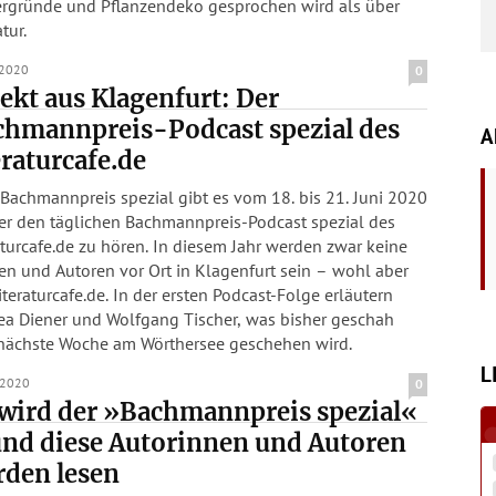
ergründe und Pflanzendeko gesprochen wird als über
tur.
.2020
0
ekt aus Klagenfurt: Der
chmannpreis-Podcast spezial des
A
eraturcafe.de
Bachmannpreis spezial gibt es vom 18. bis 21. Juni 2020
er den täglichen Bachmannpreis-Podcast spezial des
aturcafe.de zu hören. In diesem Jahr werden zwar keine
en und Autoren vor Ort in Klagenfurt sein – wohl aber
iteraturcafe.de. In der ersten Podcast-Folge erläutern
ea Diener und Wolfgang Tischer, was bisher geschah
nächste Woche am Wörthersee geschehen wird.
L
.2020
0
wird der »Bachmannpreis spezial«
und diese Autorinnen und Autoren
rden lesen