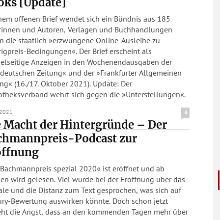
oks [Update]
nem offenen Brief wendet sich ein Bündnis aus 185
rinnen und Autoren, Verlagen und Buchhandlungen
n die staatlich »erzwungene Online-Ausleihe zu
igpreis-Bedingungen«. Der Brief erscheint als
elseitige Anzeigen in den Wochenendausgaben der
deutschen Zeitung« und der »Frankfurter Allgemeinen
ng« (16./17. Oktober 2021). Update: Der
iotheksverband wehrt sich gegen die »Unterstellungen«.
.2021
4
 Macht der Hintergründe – Der
chmannpreis-Podcast zur
öffnung
»Bachmannpreis spezial 2020« ist eröffnet und ab
en wird gelesen. Viel wurde bei der Eröffnung über das
ale und die Distanz zum Text gesprochen, was sich auf
Jury-Bewertung auswirken könnte. Doch schon jetzt
eht die Angst, dass an den kommenden Tagen mehr über