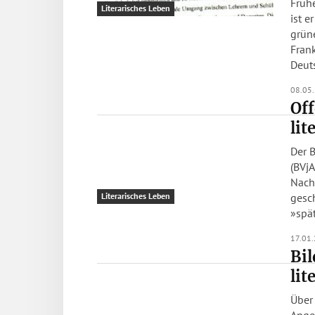
Früh
Literarisches Leben
ist 
grün
Fran
Deut
08.05
Off
lit
Der 
(BVjA
Nach
gesch
Literarisches Leben
»spät
17.01
Bil
lit
Über
Angeb