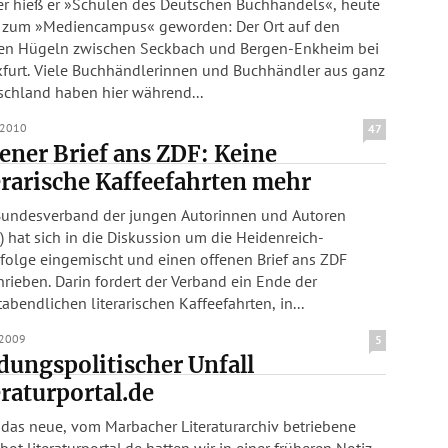
er hieß er »Schulen des Deutschen Buchhandels«, heute
er zum »Mediencampus« geworden: Der Ort auf den
en Hügeln zwischen Seckbach und Bergen-Enkheim bei
kfurt. Viele Buchhändlerinnen und Buchhändler aus ganz
schland haben hier während...
.2010
47
ener Brief ans ZDF: Keine
erarische Kaffeefahrten mehr
Bundesverband der jungen Autorinnen und Autoren
) hat sich in die Diskussion um die Heidenreich-
folge eingemischt und einen offenen Brief ans ZDF
rieben. Darin fordert der Verband ein Ende der
abendlichen literarischen Kaffeefahrten, in...
.2009
5
dungspolitischer Unfall
eraturportal.de
 das neue, vom Marbacher Literaturarchiv betriebene
ot literaturportal.de hatten wir in einer früheren Notiz