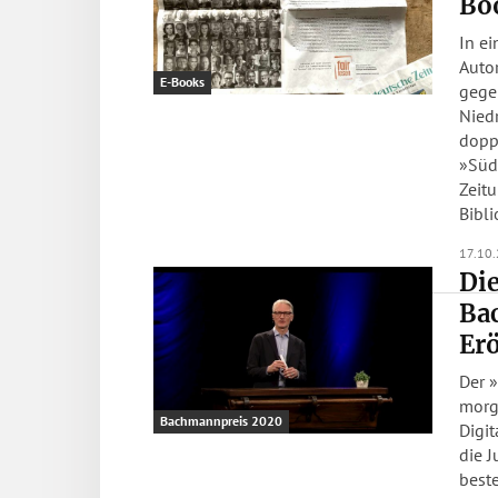
Bo
In ei
Auto
E-Books
gege
Niedr
dopp
»Süd
Zeitu
Bibl
17.10
Die
Ba
Er
Der 
morg
Bachmannpreis 2020
Digit
die 
best