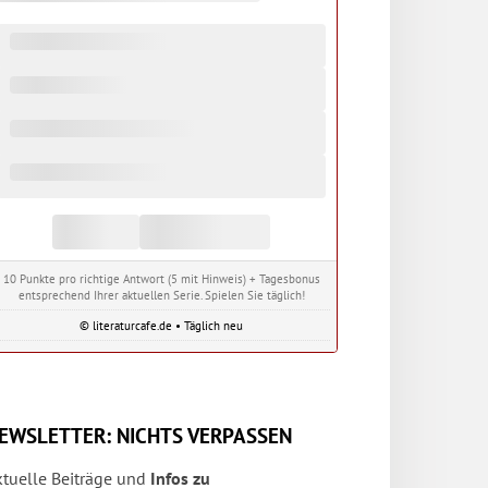
10 Punkte pro richtige Antwort (5 mit Hinweis) + Tagesbonus
entsprechend Ihrer aktuellen Serie. Spielen Sie täglich!
© literaturcafe.de • Täglich neu
EWSLETTER: NICHTS VERPASSEN
ktuelle Beiträge und
Infos zu