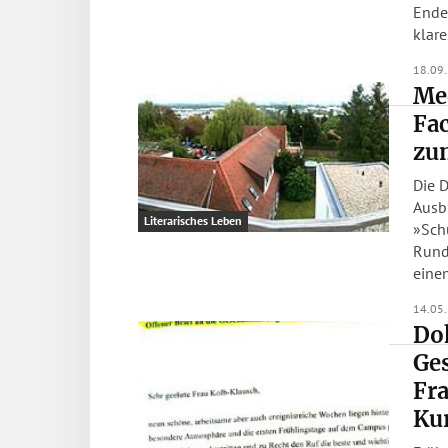
Ende Ju
klares
18.09
Me
Fa
zum
Die D
Ausb
Literarisches Leben
»Sch
Runde. Zunächst verfassten die Schül
einen
14.05
Dok
Ge
Fra
Ku