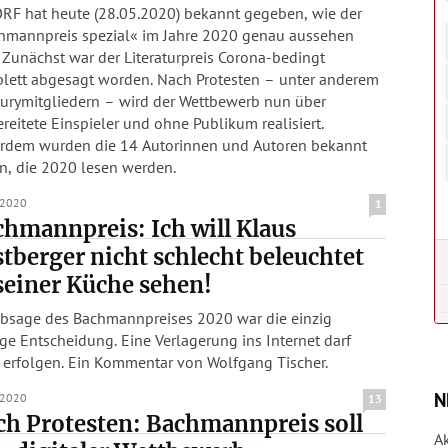
ORF hat heute (28.05.2020) bekannt gegeben, wie der
hmannpreis spezial« im Jahre 2020 genau aussehen
 Zunächst war der Literaturpreis Corona-bedingt
lett abgesagt worden. Nach Protesten – unter anderem
Jurymitgliedern – wird der Wettbewerb nun über
reitete Einspieler und ohne Publikum realisiert.
rdem wurden die 14 Autorinnen und Autoren bekannt
n, die 2020 lesen werden.
.2020
1
hmannpreis: Ich will Klaus
tberger nicht schlecht beleuchtet
seiner Küche sehen!
Absage des Bachmannpreises 2020 war die einzig
ige Entscheidung. Eine Verlagerung ins Internet darf
t erfolgen. Ein Kommentar von Wolfgang Tischer.
N
.2020
13
h Protesten: Bachmannpreis soll
A