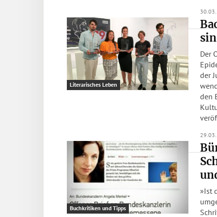
30.03
Ba
sin
Der 
Epid
der J
wend
Literarisches Leben
den B
Kult
veröf
29.03
Bür
Sch
un
»Ist 
umgeh
Buchkritiken und Tipps
Schri