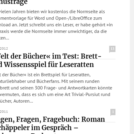
nusfrage
vielen Jahren bieten wir kostenlos die Normseite als
mentvorlage für Word und Open-/LibreOffice zum
hreibt uns ein Leser, er habe gehört »in
raxis werde die Normseite immer unwichtiger, da die
en...
.2012
13
lt der Bücher« im Test: Brett-
 Wissensspiel für Leseratten
 der Bücher« ist ein Brettspiel für Leseratten,
aturliebhaber und Bücherfans. Mit seinem runden
lbrett und seinen 300 Frage- und Antwortkarten könnte
ermuten, dass es sich um eine Art Trivial-Pursiut rund
cher, Autoren...
.2011
1
agen, Fragen, Fragebuch: Roman
chäppeler im Gespräch –