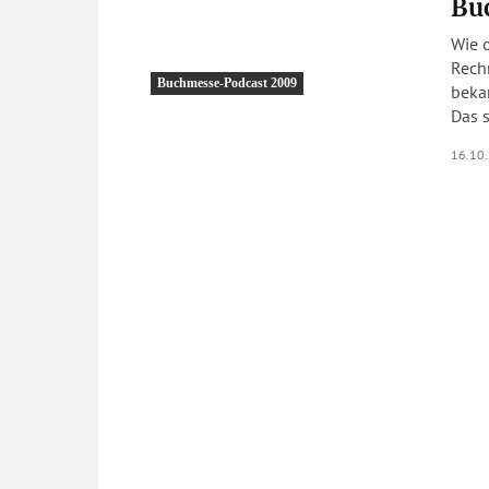
Bu
Wie 
Rech
Buchmesse-Podcast 2009
beka
Das s
16.10