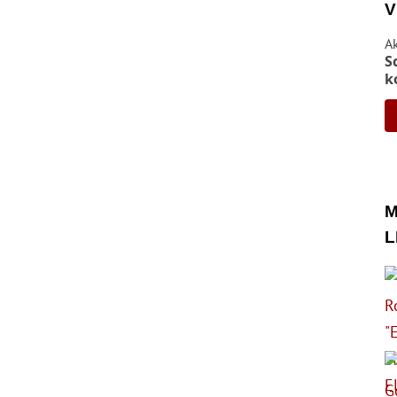
V
A
S
k
M
L