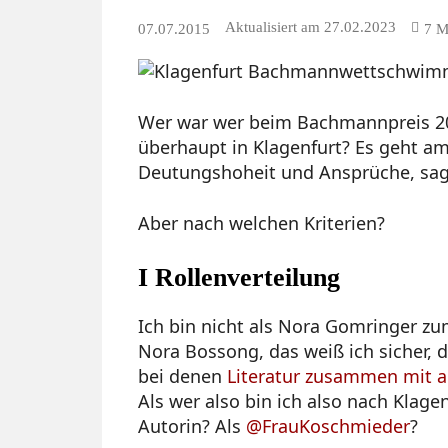
Aktualisiert am
27.02.2023
07.07.2015
7
M
Wer war wer beim Bachmannpreis 20
überhaupt in Klagenfurt? Es geht a
Deutungshoheit und Ansprüche, sagt
Aber nach welchen Kriterien?
I Rollenverteilung
Ich bin nicht als Nora Gomringer z
Nora Bossong, das weiß ich sicher, d
bei denen
Literatur zusammen mit a
Als wer also bin ich also nach Klagen
Autorin? Als
@FrauKoschmieder
?