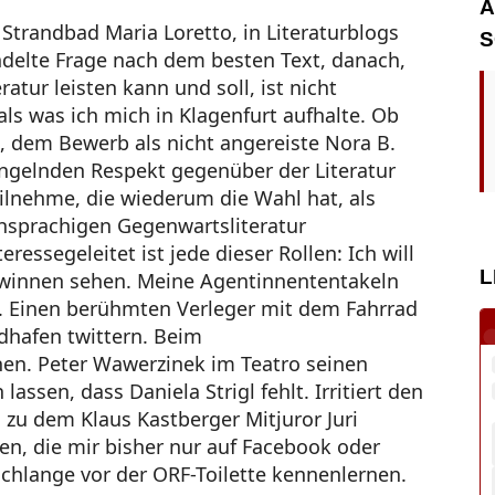
A
Strandbad Maria Loretto, in Literaturblogs
S
elte Frage nach dem besten Text, danach,
ratur leisten kann und soll, ist nicht
s was ich mich in Klagenfurt aufhalte. Ob
e, dem Bewerb als nicht angereiste Nora B.
gelnden Respekt gegenüber der Literatur
teilnehme, die wiederum die Wahl hat, als
chsprachigen Gegenwartsliteratur
ressegeleitet ist jede dieser Rollen: Ich will
L
ewinnen sehen. Meine Agentinnententakeln
 Einen berühmten Verleger mit dem Fahrrad
dhafen twittern. Beim
. Peter Wawerzinek im Teatro seinen
ssen, dass Daniela Strigl fehlt. Irritiert den
u dem Klaus Kastberger Mitjuror Juri
en, die mir bisher nur auf Facebook oder
schlange vor der ORF-Toilette kennenlernen.