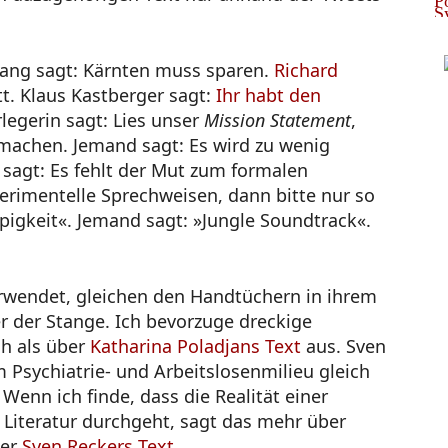
ang sagt: Kärnten muss sparen.
Richard
ett. Klaus Kastberger sagt:
Ihr habt den
rlegerin sagt: Lies unser
Mission Statement
,
 machen. Jemand sagt: Es wird zu wenig
 sagt: Es fehlt der Mut zum formalen
rimentelle Sprechweisen, dann bitte nur so
pigkeit«. Jemand sagt: »Jungle Soundtrack«.
verwendet, gleichen den Handtüchern in ihrem
er der Stange. Ich bevorzuge dreckige
h als über
Katharina Poladjans Text
aus. Sven
 Psychiatrie- und Arbeitslosenmilieu gleich
enn ich finde, dass die Realität einer
 Literatur durchgeht, sagt das mehr über
ber
Sven Reckers Text.