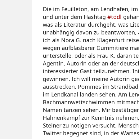
Die im Feuilleton, am Lendhafen, im 
und unter dem Hashtag
#tddl
gehand
was als Literatur durchgeht, was Lite
unabhängig davon zu beantworten, al
ich als Nora G. nach Klagenfurt reis
wegen aufblasbarer Gummitiere man
unterstelle, oder als Frau K. daran 
Agentin, Autorin oder an der deuts
interessierter Gast teilzunehmen. Inte
gewinnen. Ich will meine Autorin g
ausstrecken. Pommes im Strandbad.
im Lendkanal landen sehen. Am Len
Bachmannwettschwimmen mitmachen
Namen tanzen sehen. Mir bestätigen la
Hahnenkampf zur Kenntnis nehmen, z
Steiner zu nötigen versucht. Mensch
Twitter begegnet sind, in der Warte