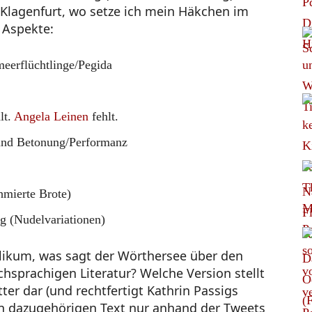
 Klagenfurt, wo setze ich mein Häkchen im
 Aspekte:
eerflüchtlinge/Pegida
lt.
Angela Leinen
fehlt.
und Betonung/Performanz
hmierte Brote)
g (Nudelvariationen)
blikum, was sagt der Wörthersee über den
chsprachigen Literatur? Welche Version stellt
er dar (und rechtfertigt Kathrin Passigs
en dazugehörigen Text nur anhand der Tweets