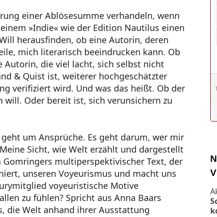
führung einer Ablösesumme verhandeln, wenn
einem »Indie« wie der Edition Nautilus einen
Will herausfinden, ob eine Autorin, deren
ile, mich literarisch beeindrucken kann. Ob
Autorin, die viel lacht, sich selbst nicht
d & Quist ist, weiterer hochgeschätzter
g verifiziert wird. Und was das heißt. Ob der
 will. Oder bereit ist, sich verunsichern zu
 geht um Ansprüche. Es geht darum, wer mir
 Meine Sicht, wie Welt erzählt und dargestellt
N
a Gomringers multiperspektivischer Text, der
V
rchiert, unseren Voyeurismus und macht uns
 Jurymitglied voyeuristische Motive
A
allen zu fühlen? Spricht aus Anna Baars
S
s, die Welt anhand ihrer Ausstattung
k