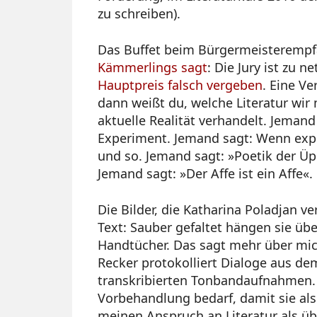
zu schreiben).
Das Buffet beim Bürgermeisterempf
Kämmerlings sagt
: Die Jury ist zu n
Hauptpreis falsch vergeben
. Eine Ve
dann weißt du, welche Literatur wir
aktuelle Realität verhandelt. Jemand
Experiment. Jemand sagt: Wenn expe
und so. Jemand sagt: »Poetik der Üp
Jemand sagt: »Der Affe ist ein Affe«.
Die Bilder, die Katharina Poladjan 
Text: Sauber gefaltet hängen sie üb
Handtücher. Das sagt mehr über mic
Recker protokolliert Dialoge aus dem
transkribierten Tonbandaufnahmen. W
Vorbehandlung bedarf, damit sie als
meinen Anspruch an Literatur als ü