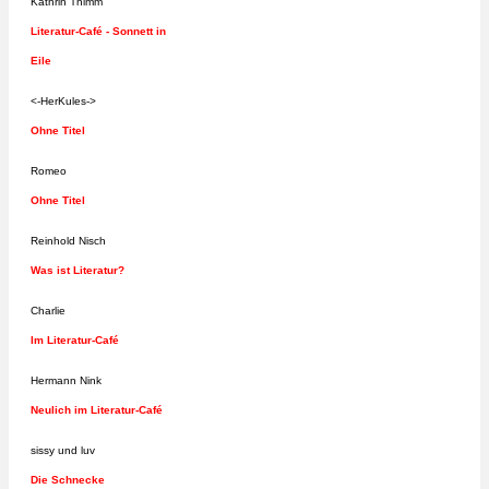
Kathrin Thimm
Literatur-Café - Sonnett in
Eile
<-HerKules->
Ohne Titel
Romeo
Ohne Titel
Reinhold Nisch
Was ist Literatur?
Charlie
Im Literatur-Café
Hermann Nink
Neulich im Literatur-Café
sissy und luv
Die Schnecke