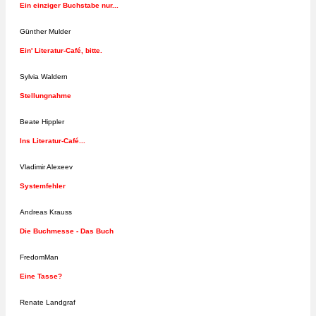
Ein einziger Buchstabe nur...
Günther Mulder
Ein' Literatur-Café, bitte.
Sylvia Waldern
Stellungnahme
Beate Hippler
Ins Literatur-Café...
Vladimir Alexeev
Systemfehler
Andreas Krauss
Die Buchmesse - Das Buch
FredomMan
Eine Tasse?
Renate Landgraf