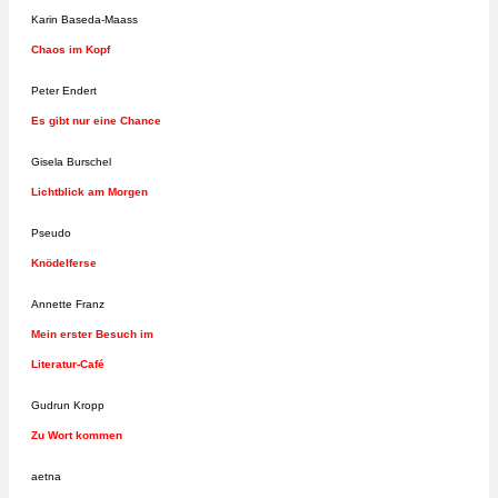
Karin Baseda-Maass
Chaos im Kopf
Peter Endert
Es gibt nur eine Chance
Gisela Burschel
Lichtblick am Morgen
Pseudo
Knödelferse
Annette Franz
Mein erster Besuch im
Literatur-Café
Gudrun Kropp
Zu Wort kommen
aetna