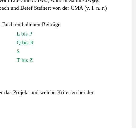
m Buch enthaltenen Beiträge
L bis P
Q bis R
S
T bis Z
 das Projekt und welche Kriterien bei der