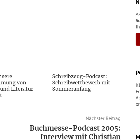
N
A
S
Ih
P
nsere
Schreibzeug-Podcast:
hmung von
Schreibwettbewerb mit
K
und Literatur
Sommeranfang
Fo
t
A
er
Nächster Beitrag
Buchmesse-Podcast 2005:
Interview mit Christian
M