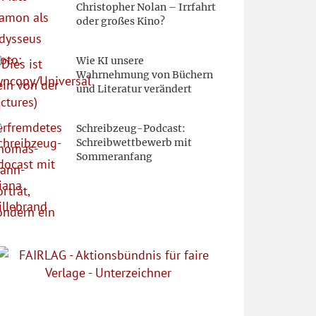
Christopher Nolan – Irrfahrt
oder großes Kino?
Wie KI unsere
Wahrnehmung von Büchern
und Literatur verändert
Schreibzeug-Podcast:
Schreibwettbewerb mit
Sommeranfang