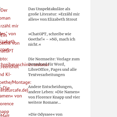
Das Unspektakuläre als
große Literatur: »Erzähl mir
alles« von Elizabeth Strout
»ChatGPT, schreibe wie
Goethe!« – »Nö, mach ich
nicht.«
Die Normseite: Vorlage zum
Download für Word,
LibreOffice, Pages und alle
Textverarbeitungen
Andere Entscheidungen,
:
andere Leben: »Die Namen«
von Florence Knapp und vier
weitere Romane…
»Die Odyssee« von