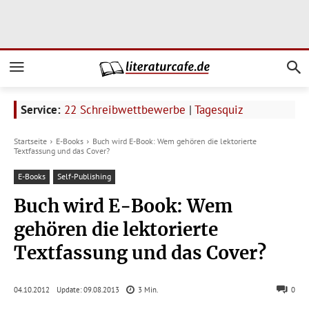
Service:
22 Schreibwettbewerbe
|
Tagesquiz
Startseite
E-Books
Buch wird E-Book: Wem gehören die lektorierte
Textfassung und das Cover?
E-Books
Self-Publishing
Buch wird E-Book: Wem
gehören die lektorierte
Textfassung und das Cover?
Update:
09.08.2013
04.10.2012
3
Min.
0