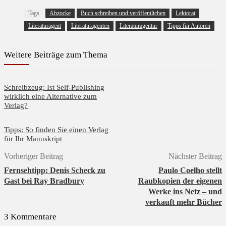
Tags
Abzocke
Buch schreiben und veröffentlichen
Lektorat
Literaturagent
Literaturagenten
Literaturagentur
Tipps für Autoren
Weitere Beiträge zum Thema
Schreibzeug: Ist Self-Publishing
wirklich eine Alternative zum
Verlag?
Tipps: So finden Sie einen Verlag
für Ihr Manuskript
Vorheriger Beitrag
Nächster Beitrag
Fernsehtipp: Denis Scheck zu
Paulo Coelho stellt
Gast bei Ray Bradbury
Raubkopien der eigenen
Werke ins Netz – und
verkauft mehr Bücher
3 Kommentare