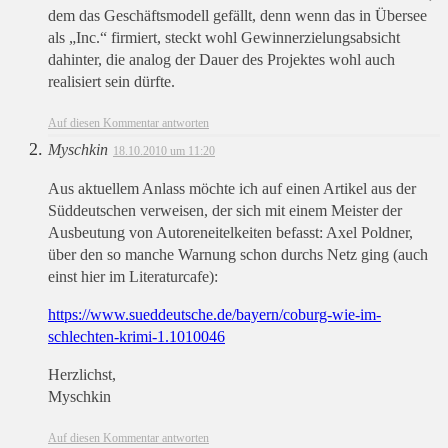
dem das Geschäftsmodell gefällt, denn wenn das in Übersee
als „Inc.“ firmiert, steckt wohl Gewinnerzielungsabsicht
dahinter, die analog der Dauer des Projektes wohl auch
realisiert sein dürfte.
Auf diesen Kommentar antworten
Myschkin
18.10.2010 um 11:20
Aus aktuellem Anlass möchte ich auf einen Artikel aus der
Süddeutschen verweisen, der sich mit einem Meister der
Ausbeutung von Autoreneitelkeiten befasst: Axel Poldner,
über den so manche Warnung schon durchs Netz ging (auch
einst hier im Literaturcafe):
https://www.sueddeutsche.de/bayern/coburg-wie-im-
schlechten-krimi-1.1010046
Herzlichst,
Myschkin
Auf diesen Kommentar antworten