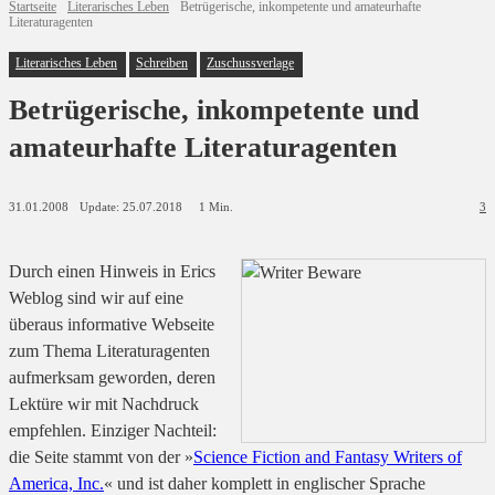
Startseite
Literarisches Leben
Betrügerische, inkompetente und amateurhafte
Literaturagenten
Literarisches Leben
Schreiben
Zuschussverlage
Betrügerische, inkompetente und
amateurhafte Literaturagenten
Update:
25.07.2018
31.01.2008
1
Min.
3
Durch einen Hinweis in Erics
Weblog sind wir auf eine
überaus informative Webseite
zum Thema Literaturagenten
aufmerksam geworden, deren
Lektüre wir mit Nachdruck
empfehlen. Einziger Nachteil:
die Seite stammt von der »
Science Fiction and Fantasy Writers of
America, Inc.
« und ist daher komplett in englischer Sprache