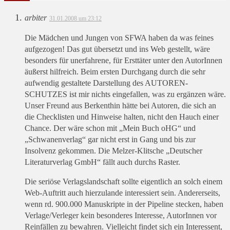
arbiter
31.01.2008 um 23:12
Die Mädchen und Jungen von SFWA haben da was feines
aufgezogen! Das gut übersetzt und ins Web gestellt, wäre
besonders für unerfahrene, für Ersttäter unter den AutorInnen
äußerst hilfreich. Beim ersten Durchgang durch die sehr
aufwendig gestaltete Darstellung des AUTOREN-
SCHUTZES ist mir nichts eingefallen, was zu ergänzen wäre.
Unser Freund aus Berkenthin hätte bei Autoren, die sich an
die Checklisten und Hinweise halten, nicht den Hauch einer
Chance. Der wäre schon mit „Mein Buch oHG“ und
„Schwanenverlag“ gar nicht erst in Gang und bis zur
Insolvenz gekommen. Die Melzer-Klitsche „Deutscher
Literaturverlag GmbH“ fällt auch durchs Raster.
Die seriöse Verlagslandschaft sollte eigentlich an solch einem
Web-Auftritt auch hierzulande interessiert sein. Andererseits,
wenn rd. 900.000 Manuskripte in der Pipeline stecken, haben
Verlage/Verleger kein besonderes Interesse, AutorInnen vor
Reinfällen zu bewahren. Vielleicht findet sich ein Interessent,