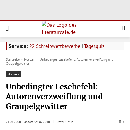
Service:
22 Schreibwettbewerbe
|
Tagesquiz
Startseite
Notizen
Unbedingter Lesebefehl: Autorenverzweiflung und
Graupelgewitter
Notizen
Unbedingter Lesebefehl:
Autorenverzweiflung und
Graupelgewitter
Update:
25.07.2018
21.03.2008
Unter 1
Min.
4