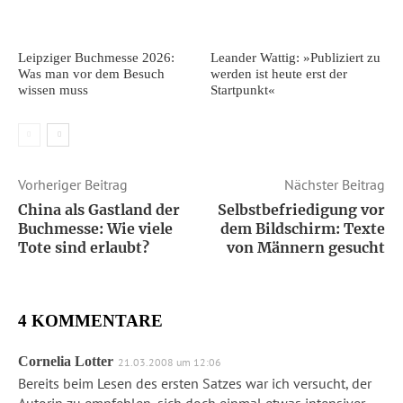
Leipziger Buchmesse 2026:
Leander Wattig: »Publiziert zu
Was man vor dem Besuch
werden ist heute erst der
wissen muss
Startpunkt«
Vorheriger Beitrag
Nächster Beitrag
China als Gastland der
Selbstbefriedigung vor
Buchmesse: Wie viele
dem Bildschirm: Texte
Tote sind erlaubt?
von Männern gesucht
4 KOMMENTARE
Cornelia Lotter
21.03.2008 um 12:06
Bereits beim Lesen des ersten Satzes war ich versucht, der
Autorin zu empfehlen, sich doch einmal etwas intensiver