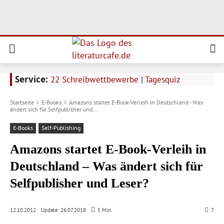
Service:
22 Schreibwettbewerbe
|
Tagesquiz
Startseite
E-Books
Amazons startet E-Book-Verleih in Deutschland - Was
ändert sich für Selfpublisher und...
E-Books
Self-Publishing
Amazons startet E-Book-Verleih in
Deutschland – Was ändert sich für
Selfpublisher und Leser?
Update:
26.07.2018
12.10.2012
5
Min.
7