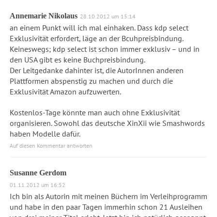
Annemarie Nikolaus
28.10.2012 um 15:14
an einem Punkt will ich mal einhaken. Dass kdp select
Exklusivität erfordert, läge an der Bcuhpreisbindung.
Keineswegs; kdp select ist schon immer exklusiv – und in
den USA gibt es keine Buchpreisbindung.
Der Leitgedanke dahinter ist, die AutorInnen anderen
Plattformen abspenstig zu machen und durch die
Exklusivität Amazon aufzuwerten.
Kostenlos-Tage könnte man auch ohne Exklusivität
organisieren. Sowohl das deutsche XinXii wie Smashwords
haben Modelle dafür.
Auf diesen Kommentar antworten
Susanne Gerdom
01.11.2012 um 16:52
Ich bin als Autorin mit meinen Büchern im Verleihprogramm
und habe in den paar Tagen immerhin schon 21 Ausleihen