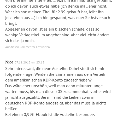
von drei meiner Titel erlebt. Jetzt bin ich natürlich gespannt,
ob ich davon auch etwas habe (ich denke mal, eher nicht.
Wer sich sonst einen Titel für 2.99 gekauft hat, leiht ihn
jetzt eben aus …) Ich bin gespannt, was euer Selbstversuch
bringt.
Abgesehen davon ist es ein bisschen schade, dass so
wenige Verlagstitel im Angebot sind. Aber vielleicht ändert
sich das ja noch.
Auf diesen Kommentar antworten
Nico
07.11.2012 um 23:18
Sehr interessant, die neue Ausleihe. Dabei stellt sich mir
folgende Frage: Werden die Einnahmen aus dem Verleih
dem amerikanischen KDP-Konto zugeschrieben?
Das wäre eher unschön, weil man dann mitunter lange
warten muss, bis man diese 50$ zusammenhat, vorher wird
ja nicht ausgezahlt. Bei mir sind die Leihen zwar im
deutschen KDP-Konto angezeigt, aber das muss ja nichts
heißen.
Bei einem 0,99€-Ebook ist die Ausleihe besonders