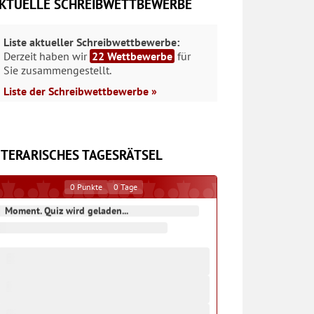
KTUELLE SCHREIBWETTBEWERBE
Liste aktueller Schreibwettbewerbe:
Derzeit haben wir
22 Wettbewerbe
für
Sie zusammengestellt.
Liste der Schreibwettbewerbe »
ITERARISCHES TAGESRÄTSEL
0
Punkte
0
Tage
Moment. Quiz wird geladen...