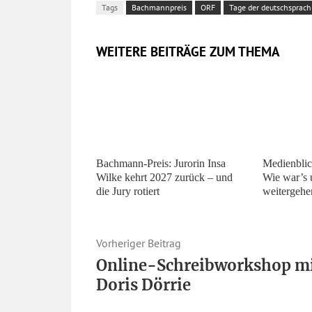
Tags
Bachmannpreis
ORF
Tage der deutschsprachi
WEITERE BEITRÄGE ZUM THEMA
Bachmann-Preis: Jurorin Insa
Medienbli
Wilke kehrt 2027 zurück – und
Wie war’s 
die Jury rotiert
weitergehe
Vorheriger Beitrag
Online-Schreibworkshop m
Doris Dörrie