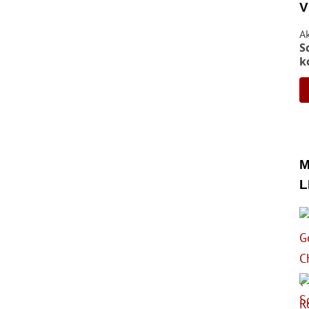
V
A
S
k
M
L