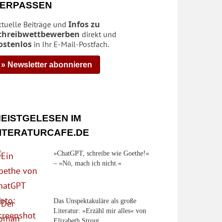
ERPASSEN
Infos zu
ktuelle Beiträge und
chreibwettbewerben
direkt und
ostenlos
in Ihr E-Mail-Postfach.
» Newsletter abonnieren
EISTGELESEN IM
ITERATURCAFE.DE
»ChatGPT, schreibe wie Goethe!«
– »Nö, mach ich nicht.«
Das Unspektakuläre als große
Literatur: »Erzähl mir alles« von
Elizabeth Strout