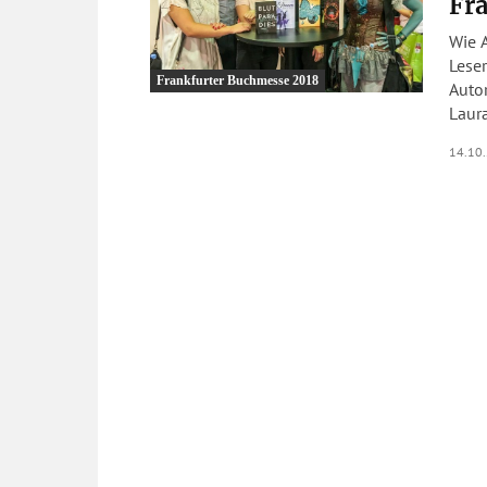
Fr
Wie 
Lese
Frankfurter Buchmesse 2018
Autor
Laur
14.10