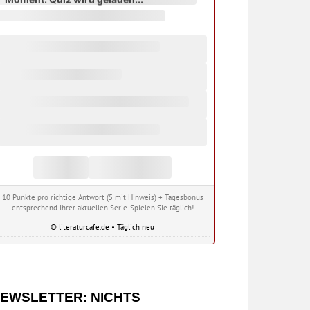
10 Punkte pro richtige Antwort (5 mit Hinweis) + Tagesbonus
entsprechend Ihrer aktuellen Serie. Spielen Sie täglich!
© literaturcafe.de • Täglich neu
EWSLETTER: NICHTS