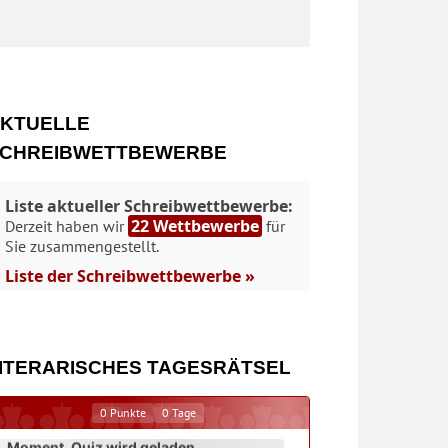
KTUELLE
CHREIBWETTBEWERBE
Liste aktueller Schreibwettbewerbe:
22 Wettbewerbe
Derzeit haben wir
für
Sie zusammengestellt.
Liste der Schreibwettbewerbe »
ITERARISCHES TAGESRÄTSEL
0
Punkte
0
Tage
Moment. Quiz wird geladen...