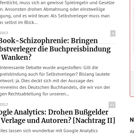
fentlicht, muss sich an gewisse Spielregeln und Gesetze
en. Ansonsten drohen Abmahnung oder einstweilige
, und es wird teuer. Als Selbstverleger muss man
as selbst im Blick...
.2013
6
Book-Schizophrenie: Bringen
bstverleger die Buchpreisbindung
s Wanken?
interessante Debatte wurde angestoßen: Gilt die
reisbindung auch für Selbstverleger? Bislang lautete
ntwort: ja. Dies deckt sich mit der Aussage des
envereins des Deutschen Buchhandels, die wir von der
gen Rechtsabteilung für unseren...
.2012
13
gle Analytics: Drohen Bußgelder
N
 Verlage und Autoren? [Nachtrag II]
ites lassen sich wunderbar mit Google Analytics
A