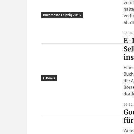
veröf
halt
Verfügung
Buchmesse Leipzig 2013
all d
05.04
E-
Sel
in
Eine 
Buchp
E-Books
die A
Börs
dorti
23.11
Goo
für
Webs