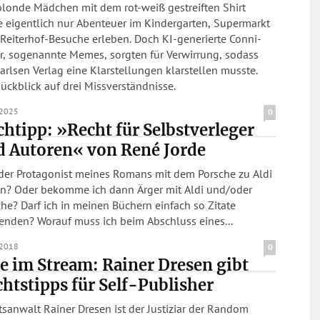
blonde Mädchen mit dem rot-weiß gestreiften Shirt
e eigentlich nur Abenteuer im Kindergarten, Supermarkt
Reiterhof-Besuche erleben. Doch KI-generierte Conni-
r, sogenannte Memes, sorgten für Verwirrung, sodass
arlsen Verlag eine Klarstellungen klarstellen musste.
ückblick auf drei Missverständnisse.
.2025
0
htipp: »Recht für Selbstverleger
d Autoren« von René Jorde
 der Protagonist meines Romans mit dem Porsche zu Aldi
en? Oder bekomme ich dann Ärger mit Aldi und/oder
he? Darf ich in meinen Büchern einfach so Zitate
enden? Worauf muss ich beim Abschluss eines...
.2018
0
e im Stream: Rainer Dresen gibt
htstipps für Self-Publisher
sanwalt Rainer Dresen ist der Justiziar der Random