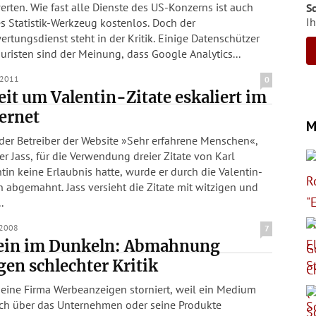
rten. Wie fast alle Dienste des US-Konzerns ist auch
S
Ih
 Statistik-Werkzeug kostenlos. Doch der
rtungsdienst steht in der Kritik. Einige Datenschützer
uristen sind der Meinung, dass Google Analytics...
.2011
0
eit um Valentin-Zitate eskaliert im
ernet
M
der Betreiber der Website »Sehr erfahrene Menschen«,
r Jass, für die Verwendung dreier Zitate von Karl
tin keine Erlaubnis hatte, wurde er durch die Valentin-
 abgemahnt. Jass versieht die Zitate mit witzigen und
.
.2008
7
lein im Dunkeln: Abmahnung
en schlechter Kritik
 eine Firma Werbeanzeigen storniert, weil ein Medium
isch über das Unternehmen oder seine Produkte