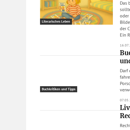
Das 
sollt
oder 
Bilde
Literarisches Leben
der C
Ein R
16.07
Buc
un
Darf
fahr
Porsc
verw
Buchkritiken und Tipps
07.05
Liv
Rec
Recht