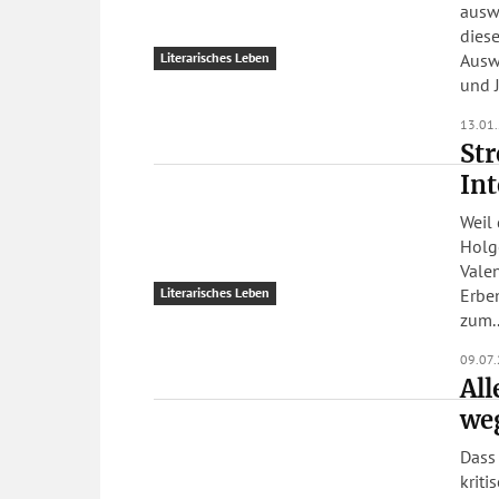
auswe
dieses
Auswe
Literarisches Leben
und J
13.01
Str
Int
Weil 
Holge
Valen
Erben
Literarisches Leben
zum..
09.07
Al
weg
Dass
krit