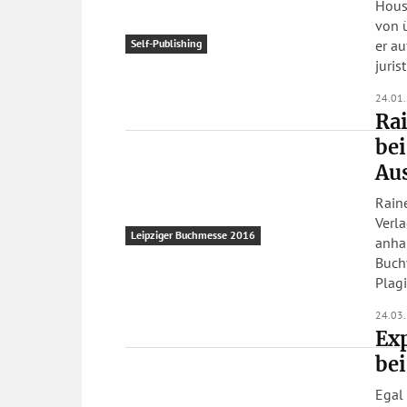
House
von ü
er au
Self-Publishing
juris
24.01
Rai
bei
Au
Rain
Verla
Leipziger Buchmesse 2016
anhan
Buchv
Plagi
24.03
Exp
bei
Egal 