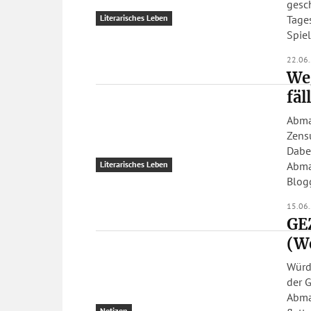
gesch
Tagesordnung. Weita
Literarisches Leben
Spiel
22.06
Weg
fä
Abma
Zensu
Dabei
Abma
Literarisches Leben
Blogg
15.06
GE
(We
Würd
der G
Abma
Notizen