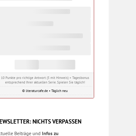
10 Punkte pro richtige Antwort (5 mit Hinweis) + Tagesbonus
entsprechend Ihrer aktuellen Serie. Spielen Sie täglich!
© literaturcafe.de • Täglich neu
EWSLETTER: NICHTS VERPASSEN
ktuelle Beiträge und
Infos zu