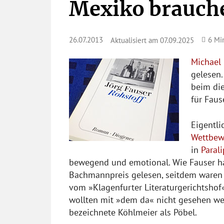
Mexiko brauche
26.07.2013
6
Min
Aktualisiert am
07.09.2025
Michael
gelesen
beim di
für Faus
Eigentli
Wettbew
in
Paral
bewegend und emotional. Wie Fauser ha
Bachmannpreis gelesen, seitdem waren s
vom »Klagenfurter Literaturgerichtshof
wollten mit »dem da« nicht gesehen we
bezeichnete Köhlmeier als Pöbel.