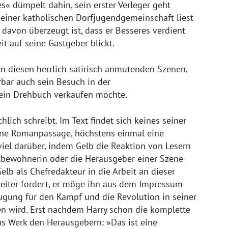
« dümpelt dahin, sein erster Verleger geht
i einer katholischen Dorfjugendgemeinschaft liest
 davon überzeugt ist, dass er Besseres verdient
t auf seine Gastgeber blickt.
n diesen herrlich satirisch anmutenden Szenen,
rbar auch sein Besuch in der
 ein Drehbuch verkaufen möchte.
lich schreibt. Im Text findet sich keines seiner
keine Romanpassage, höchstens einmal eine
viel darüber, indem Gelb die Reaktion von Lesern
Mitbewohnerin oder die Herausgeber einer Szene-
Gelb als Chefredakteur in die Arbeit an dieser
rbeiter fordert, er möge ihn aus dem Impressum
eugung für den Kampf und die Revolution in seiner
den wird. Erst nachdem Harry schon die komplette
as Werk den Herausgebern: »Das ist eine