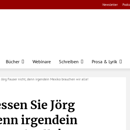
Newsletter
Podca
Bücher
Webinare
Schreiben
Prosa & Lyrik
e Jörg Fauser nicht, denn irgendein Mexiko brauchen wir alle!
ssen Sie Jörg
enn irgendein