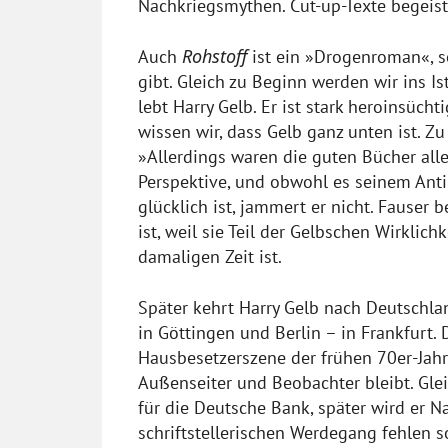
Nachkriegsmythen. Cut-up-Texte begeis
Rohstoff
Auch
ist ein »Drogenroman«, so
gibt. Gleich zu Beginn werden wir ins I
lebt Harry Gelb. Er ist stark heroinsücht
wissen wir, dass Gelb ganz unten ist. 
»Allerdings waren die guten Bücher alle
Perspektive, und obwohl es seinem Antihe
glücklich ist, jammert er nicht. Fauser 
ist, weil sie Teil der Gelbschen Wirklichk
damaligen Zeit ist.
Später kehrt Harry Gelb nach Deutschla
in Göttingen und Berlin – in Frankfurt. 
Hausbesetzerszene der frühen 70er-Jahr
Außenseiter und Beobachter bleibt. Gleic
für die Deutsche Bank, später wird er Na
schriftstellerischen Werdegang fehlen 