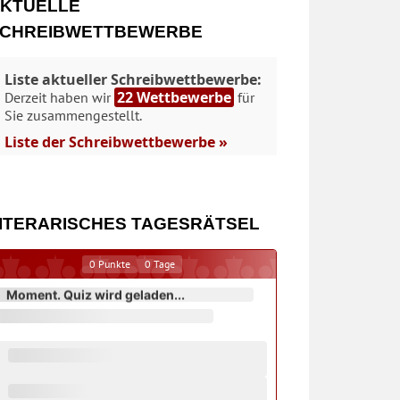
KTUELLE
CHREIBWETTBEWERBE
Liste aktueller Schreibwettbewerbe:
22 Wettbewerbe
Derzeit haben wir
für
Sie zusammengestellt.
Liste der Schreibwettbewerbe »
ITERARISCHES TAGESRÄTSEL
0
Punkte
0
Tage
Moment. Quiz wird geladen...