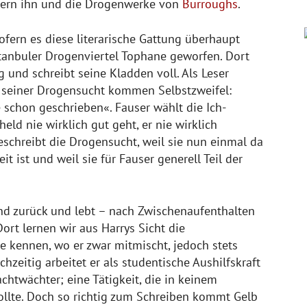
tern ihn und die Drogenwerke von
Burroughs
.
fern es diese literarische Gattung überhaupt
stanbuler Drogenviertel Tophane geworfen. Dort
ig und schreibt seine Kladden voll. Als Leser
Zu seiner Drogensucht kommen Selbstzweifel:
 schon geschrieben«. Fauser wählt die Ich-
ld nie wirklich gut geht, er nie wirklich
beschreibt die Drogensucht, weil sie nun einmal da
eit ist und weil sie für Fauser generell Teil der
nd zurück und lebt – nach Zwischenaufenthalten
Dort lernen wir aus Harrys Sicht die
e kennen, wo er zwar mitmischt, jedoch stets
hzeitig arbeitet er als studentische Aushilfskraft
chtwächter; eine Tätigkeit, die in keinem
sollte. Doch so richtig zum Schreiben kommt Gelb