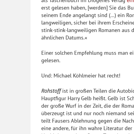
als Taschenbuch im Diogenes Verlag
erh
erst gelesen haben, [werden] Sie das Bu
seinem Ende angelangt sind (…) ein Rom
langweiligen, sicher bei ihrem Erschei
stink-stink-langweiligen Romanen aus d
ähnlichen Datums.«
Einer solchen Empfehlung muss man ein
gelesen.
Und: Michael Köhlmeier hat recht!
Rohstoff
ist in großen Teilen die Autobi
Hauptfigur Harry Gelb heißt. Gelb ist Sc
der große Wurf in der Zeit, die der Roma
überzeugt ist und nur noch niemand sein
teilt Fausers Ablehnung gegen die Nachk
eine andere, für ihn wahre Literatur de