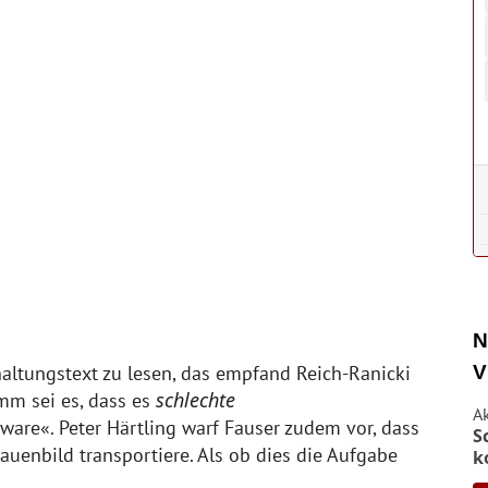
N
V
haltungstext zu lesen, das empfand Reich-Ranicki
schlechte
mm sei es, dass es
A
sware«. Peter Härtling warf Fauser zudem vor, dass
S
Frauenbild transportiere. Als ob dies die Aufgabe
k