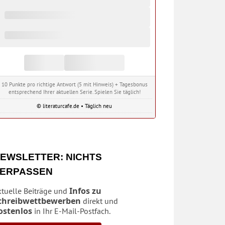
10 Punkte pro richtige Antwort (5 mit Hinweis) + Tagesbonus
entsprechend Ihrer aktuellen Serie. Spielen Sie täglich!
© literaturcafe.de • Täglich neu
EWSLETTER: NICHTS
ERPASSEN
Infos zu
ktuelle Beiträge und
chreibwettbewerben
direkt und
ostenlos
in Ihr E-Mail-Postfach.