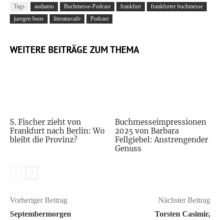
Tags
audiamo
Buchmesse-Podcast
frankfurt
frankfurter buchmesse
juergen boos
literaturcafe
Podcast
WEITERE BEITRÄGE ZUM THEMA
S. Fischer zieht von
Buchmesseimpressionen
Frankfurt nach Berlin: Wo
2025 von Barbara
bleibt die Provinz?
Fellgiebel: Anstrengender
Genuss
Vorheriger Beitrag
Nächster Beitrag
Septembermorgen
Torsten Casimir,