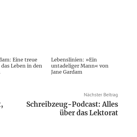
dam: Eine treue
Lebenslinien: »Ein
 das Leben in den
untadeliger Mann« von
n
Jane Gardam
Nächster Beitrag
,
Schreibzeug-Podcast: Alles
über das Lektorat