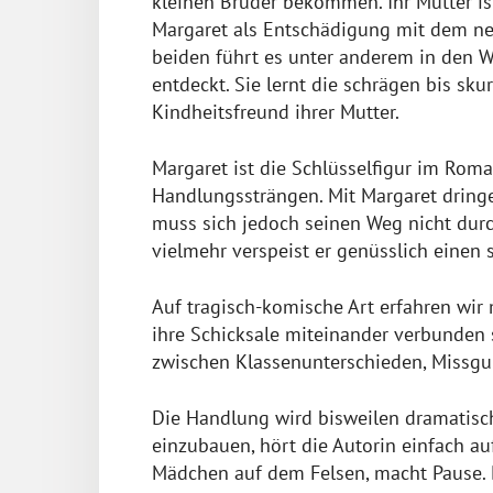
kleinen Bruder bekommen. Ihr Mutter is
Margaret als Entschädigung mit dem n
beiden führt es unter anderem in den 
entdeckt. Sie lernt die schrägen bis sk
Kindheitsfreund ihrer Mutter.
Margaret ist die Schlüsselfigur im Roma
Handlungssträngen. Mit Margaret dringe
muss sich jedoch seinen Weg nicht dur
vielmehr verspeist er genüsslich einen sü
Auf tragisch-komische Art erfahren wi
ihre Schicksale miteinander verbunden s
zwischen Klassenunterschieden, Missgun
Die Handlung wird bisweilen dramatisch,
einzubauen, hört die Autorin einfach au
Mädchen auf dem Felsen, macht Pause. D