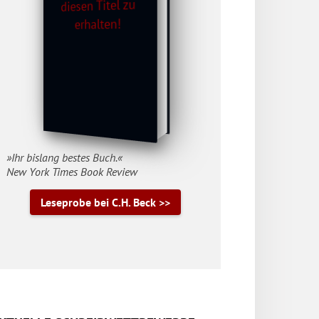
»Ihr bislang bestes Buch.«
New York Times Book Review
Leseprobe bei C.H. Beck >>