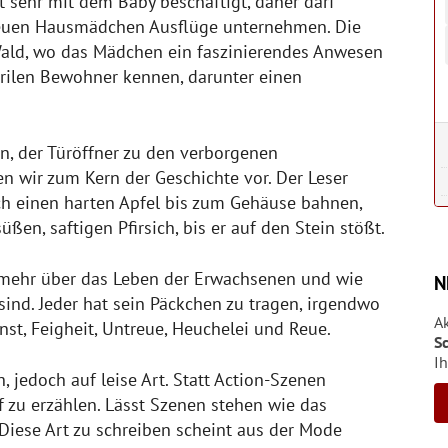
t sehr mit dem Baby beschäftigt, daher darf
euen Hausmädchen Ausflüge unternehmen. Die
Wald, wo das Mädchen ein faszinierendes Anwesen
urrilen Bewohner kennen, darunter einen
n, der Türöffner zu den verborgenen
n wir zum Kern der Geschichte vor. Der Leser
ch einen harten Apfel bis zum Gehäuse bahnen,
ßen, saftigen Pfirsich, bis er auf den Stein stößt.
r mehr über das Leben der Erwachsenen und wie
N
ind. Jeder hat sein Päckchen zu tragen, irgendwo
A
st, Feigheit, Untreue, Heuchelei und Reue.
S
Ih
 jedoch auf leise Art. Statt Action-Szenen
f zu erzählen. Lässt Szenen stehen wie das
iese Art zu schreiben scheint aus der Mode