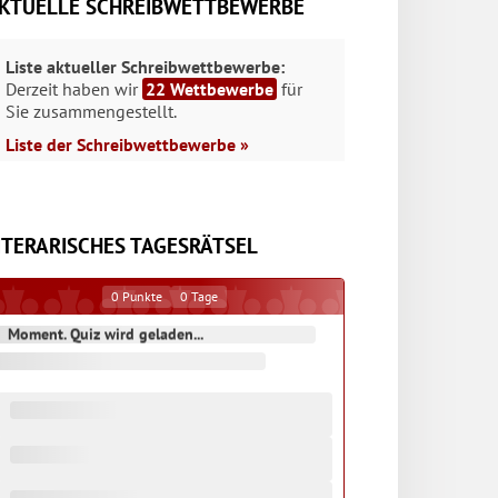
KTUELLE SCHREIBWETTBEWERBE
Liste aktueller Schreibwettbewerbe:
Derzeit haben wir
22 Wettbewerbe
für
Sie zusammengestellt.
Liste der Schreibwettbewerbe »
ITERARISCHES TAGESRÄTSEL
0
Punkte
0
Tage
Moment. Quiz wird geladen...