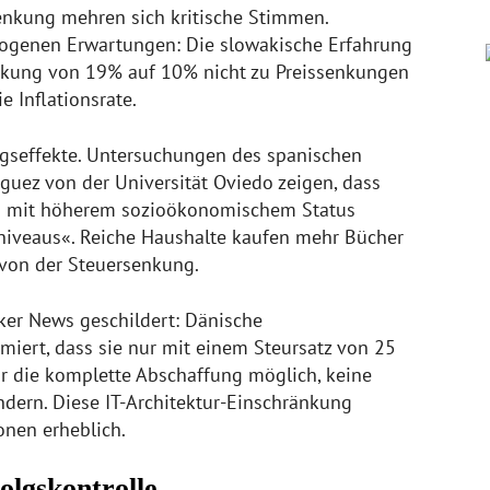
senkung mehren sich kritische Stimmen.
ogenen Erwartungen: Die slowakische Erfahrung
nkung von 19% auf 10% nicht zu Preissenkungen
e Inflationsrate.
ngseffekte. Untersuchungen des spanischen
iguez von der Universität Oviedo zeigen, dass
g mit höherem sozioökonomischem Status
iveaus«. Reiche Haushalte kaufen mehr Bücher
 von der Steuersenkung.
ker News geschildert: Dänische
iert, dass sie nur mit einem Steursatz von 25
ur die komplette Abschaffung möglich, keine
ndern. Diese IT-Architektur-Einschränkung
onen erheblich.
olgskontrolle