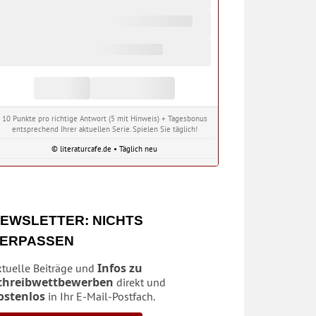
10 Punkte pro richtige Antwort (5 mit Hinweis) + Tagesbonus
entsprechend Ihrer aktuellen Serie. Spielen Sie täglich!
© literaturcafe.de • Täglich neu
EWSLETTER: NICHTS
ERPASSEN
Infos zu
ktuelle Beiträge und
chreibwettbewerben
direkt und
ostenlos
in Ihr E-Mail-Postfach.