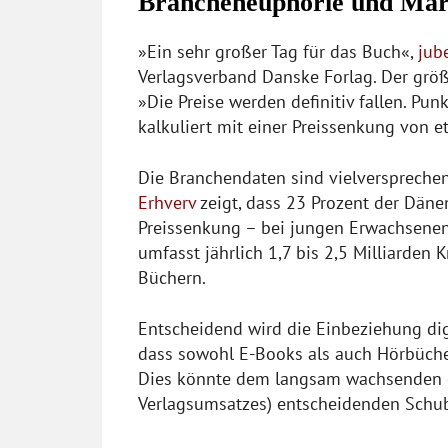
Brancheneuphorie und Mar
»Ein sehr großer Tag für das Buch«,
jub
Verlagsverband Danske Forlag. Der größ
»Die Preise werden definitiv fallen. P
kalkuliert mit einer Preissenkung von e
Die Branchendaten sind vielverspreche
Erhverv
zeigt, dass 23 Prozent der Dän
Preissenkung – bei jungen Erwachsenen
umfasst jährlich 1,7 bis 2,5 Milliarden
Büchern.
Entscheidend wird die Einbeziehung dig
dass sowohl E-Books als auch Hörbüche
Dies könnte dem langsam wachsenden d
Verlagsumsatzes) entscheidenden Schub