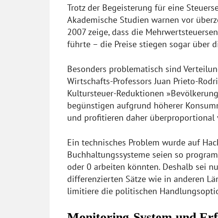
Trotz der Begeisterung für eine Steuer
Akademische Studien warnen vor überz
2007 zeige, dass die Mehrwertsteuerse
führte – die Preise stiegen sogar über di
Besonders problematisch sind Verteilu
Wirtschafts-Professors Juan Prieto-Rodr
Kultursteuer-Reduktionen »Bevölkerun
begünstigen aufgrund höherer Konsumn
und profitieren daher überproportional
Ein technisches Problem wurde auf Hac
Buchhaltungssysteme seien so programm
oder 0 arbeiten könnten. Deshalb sei n
differenzierten Sätze wie in anderen Lä
limitiere die politischen Handlungsopti
Monitoring-System und Erf