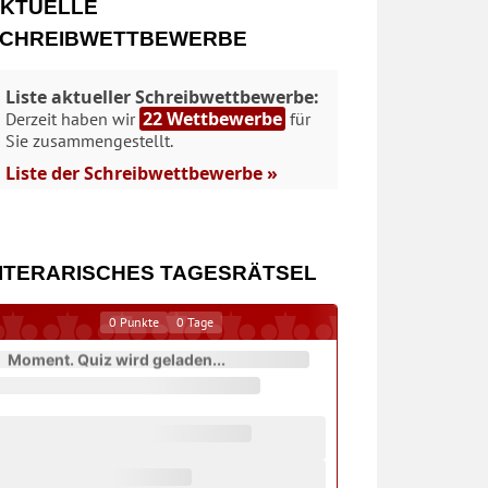
KTUELLE
CHREIBWETTBEWERBE
Liste aktueller Schreibwettbewerbe:
22 Wettbewerbe
Derzeit haben wir
für
Sie zusammengestellt.
Liste der Schreibwettbewerbe »
ITERARISCHES TAGESRÄTSEL
0
Punkte
0
Tage
Moment. Quiz wird geladen...