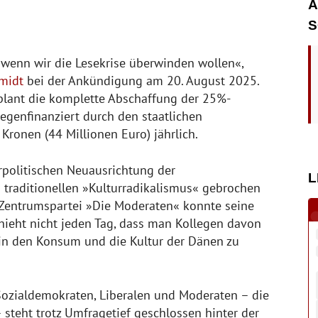
A
S
 wenn wir die Lesekrise überwinden wollen«,
hmidt
bei der Ankündigung am 20. August 2025.
plant die komplette Abschaffung der 25%-
genfinanziert durch den staatlichen
Kronen (44 Millionen Euro) jährlich.
urpolitischen Neuausrichtung der
L
traditionellen »Kulturradikalismus« gebrochen
 Zentrumspartei »Die Moderaten« konnte seine
hieht nicht jeden Tag, dass man Kollegen davon
n den Konsum und die Kultur der Dänen zu
ozialdemokraten, Liberalen und Moderaten – die
– steht trotz Umfragetief geschlossen hinter der