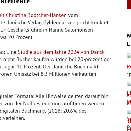
kteffekte
elt Christine Bødtcher-Hansen
vom
te dänische Verlag Gyldendal verspricht konkret:
unkt.« Geschäftsführerin Hanne Salomonsen
M
twa 20 Prozent.
L
nd: Eine
Studie aus dem Jahre 2024 von Dansk
en mehr Bücher kaufen würden bei 20-prozentiger
 sogar 41 Prozent. Der dänische Buchmarkt
 Kronen Umsatz bei 8,3 Millionen verkauften
italer Formate: Alle Hinweise deuten darauf hin,
r von der Nullbesteuerung profitieren werden.
igitalen Buchmarkt (2018: 20,6% des
 verleihen.